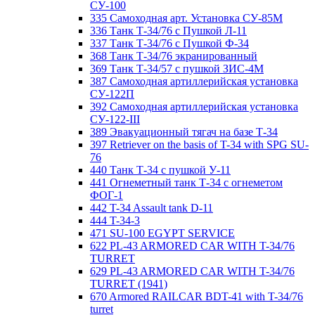
СУ-100
335 Самоходная арт. Установка СУ-85М
336 Танк Т-34/76 с Пушкой Л-11
337 Танк Т-34/76 с Пушкой Ф-34
368 Танк Т-34/76 экранированный
369 Танк Т-34/57 с пушкой ЗИС-4М
387 Самоходная артиллерийская установка
СУ-122П
392 Самоходная артиллерийская установка
СУ-122-III
389 Эвакуационный тягач на базе Т-34
397 Retriever on the basis of T-34 with SPG SU-
76
440 Танк Т-34 с пушкой У-11
441 Огнеметный танк Т-34 с огнеметом
ФОГ-1
442 T-34 Assault tank D-11
444 T-34-3
471 SU-100 EGYPT SERVICE
622 PL-43 ARMORED CAR WITH T-34/76
TURRET
629 PL-43 ARMORED CAR WITH T-34/76
TURRET (1941)
670 Armored RAILCAR BDT-41 with T-34/76
turret