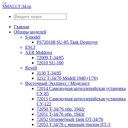
SMALLT-34.ru
Главная
Обзоры моделей
S-model
PS720108 SU-85 Tank Destroyer
ESCI
AER Moldova
72009 Т-34/85
72010 SU-100
Revell
3130 Т-34/85
3212 Т-34/76 Modell 1940 (1/76)
Восточный Экспресс / Моделист
72014 Самоходная артиллерийская установка
СУ-85
72015 Самоходная артиллерийская установка
СУ-122
72050 Т-34/76 обр. 1942г
72051 T-34/76 обр. 1943г
72052 Огнеметный танк OT-34/76
72053 T-34/76 с минным тралом ПТ-3