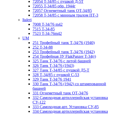
72054 T-34/85 с пушкой Д-5Т
72055 T-34/85 обр. 1944г
72057 Огнеметный танк ОT-34/85
72058 T-34/85 с минным тралом ПТ-3
Italeri
7008 T-34/76 m42
7515 T-34-85
7523 T-34-76m42
UM
251 Трофейный танк Т-34/76 (1940)
252 T-34-88
253 Трофейный танк Т-34/76 (1942)
254 Трофейная ЗУ FlakPanzer T-34(r)
325 Танк Т-34/76 с литой башней
326 Танк Т-34/76 (1943)
327 Танк Т-34/85 с пушкой Д5-Т
328 Т-34/85 с пушкой С-53
329 Танк T-34/76 1941
330 Танк Т-34/76 (1942) со штампованной
башней
331 Огнеметный танк ОТ-34/76
332 Самоходная артиллерийская установка
СУ-122
333 Самоходная арт. Установка СУ-85
334 Самоходная артиллерийская установка