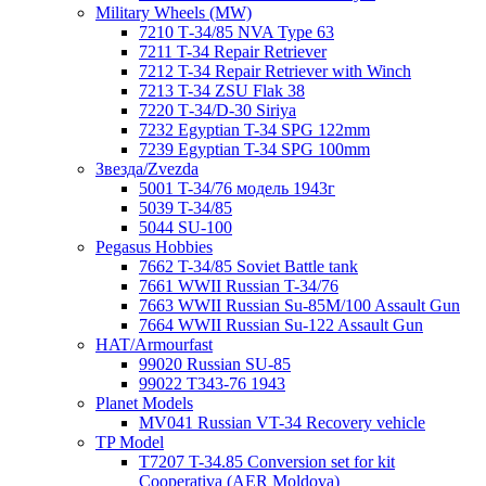
Military Wheels (MW)
7210 Т-34/85 NVA Type 63
7211 T-34 Repair Retriever
7212 T-34 Repair Retriever with Winch
7213 T-34 ZSU Flak 38
7220 Т-34/D-30 Siriya
7232 Egyptian T-34 SPG 122mm
7239 Egyptian T-34 SPG 100mm
Звезда/Zvezda
5001 T-34/76 модель 1943г
5039 T-34/85
5044 SU-100
Pegasus Hobbies
7662 T-34/85 Soviet Battle tank
7661 WWII Russian T-34/76
7663 WWII Russian Su-85M/100 Assault Gun
7664 WWII Russian Su-122 Assault Gun
HAT/Armourfast
99020 Russian SU-85
99022 T343-76 1943
Planet Models
MV041 Russian VT-34 Recovery vehicle
TP Model
T7207 T-34.85 Conversion set for kit
Cooperativa (AER Moldova)