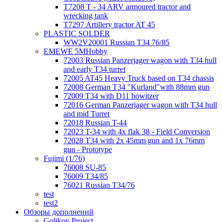
T7208 T - 34 ARV armoured tractor and
wrecking tank
T7297 Artillery tractor AT 45
PLASTIC SOLDER
WW2V20001 Russian T34 76/85
EMEWE 5MHobby
72003 Russian Panzerjager wagon with T34 hull
and early T34 turret
72005 AT45 Heavy Truck based on T34 chassis
72008 German T34 "Kurland"with 88mm gun
72009 T34 with D11 howitzer
72016 German Panzerjager wagon with T34 hull
and mid Turret
72018 Russian T-44
72023 T-34 with 4x flak 38 - Field Conversion
72028 T34 with 2x 45mm gun and 1x 76mm
gun - Prototype
Fujimi (1/76)
76008 SU-85
76009 T34/85
76021 Russian T34/76
test
test2
Обзоры дополнений
Golikov Project