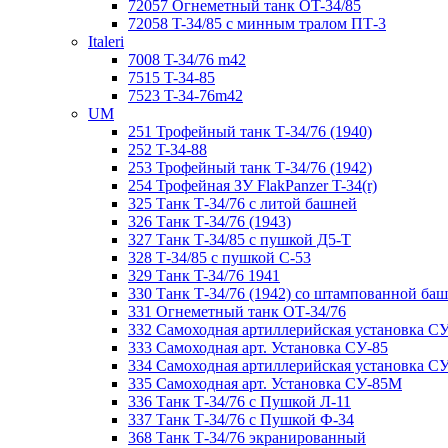
72057 Огнеметный танк ОT-34/85
72058 T-34/85 с минным тралом ПТ-3
Italeri
7008 T-34/76 m42
7515 T-34-85
7523 T-34-76m42
UM
251 Трофейный танк Т-34/76 (1940)
252 T-34-88
253 Трофейный танк Т-34/76 (1942)
254 Трофейная ЗУ FlakPanzer T-34(r)
325 Танк Т-34/76 с литой башней
326 Танк Т-34/76 (1943)
327 Танк Т-34/85 с пушкой Д5-Т
328 Т-34/85 с пушкой С-53
329 Танк T-34/76 1941
330 Танк Т-34/76 (1942) со штампованной ба
331 Огнеметный танк ОТ-34/76
332 Самоходная артиллерийская установка С
333 Самоходная арт. Установка СУ-85
334 Самоходная артиллерийская установка С
335 Самоходная арт. Установка СУ-85М
336 Танк Т-34/76 с Пушкой Л-11
337 Танк Т-34/76 с Пушкой Ф-34
368 Танк Т-34/76 экранированный