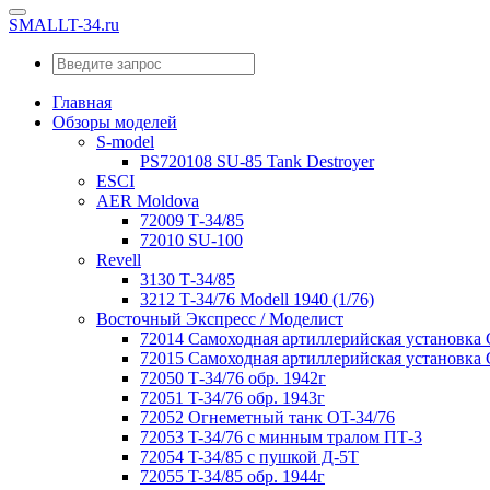
SMALLT-34.ru
Главная
Обзоры моделей
S-model
PS720108 SU-85 Tank Destroyer
ESCI
AER Moldova
72009 Т-34/85
72010 SU-100
Revell
3130 Т-34/85
3212 Т-34/76 Modell 1940 (1/76)
Восточный Экспресс / Моделист
72014 Самоходная артиллерийская установка
72015 Самоходная артиллерийская установка
72050 Т-34/76 обр. 1942г
72051 T-34/76 обр. 1943г
72052 Огнеметный танк OT-34/76
72053 T-34/76 с минным тралом ПТ-3
72054 T-34/85 с пушкой Д-5Т
72055 T-34/85 обр. 1944г