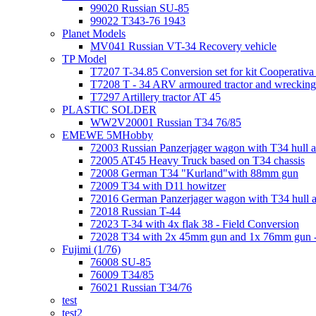
99020 Russian SU-85
99022 T343-76 1943
Planet Models
MV041 Russian VT-34 Recovery vehicle
TP Model
T7207 T-34.85 Conversion set for kit Cooperati
T7208 T - 34 ARV armoured tractor and wrecking
T7297 Artillery tractor AT 45
PLASTIC SOLDER
WW2V20001 Russian T34 76/85
EMEWE 5MHobby
72003 Russian Panzerjager wagon with T34 hull an
72005 AT45 Heavy Truck based on T34 chassis
72008 German T34 "Kurland"with 88mm gun
72009 T34 with D11 howitzer
72016 German Panzerjager wagon with T34 hull a
72018 Russian T-44
72023 T-34 with 4x flak 38 - Field Conversion
72028 T34 with 2x 45mm gun and 1x 76mm gun -
Fujimi (1/76)
76008 SU-85
76009 T34/85
76021 Russian T34/76
test
test2