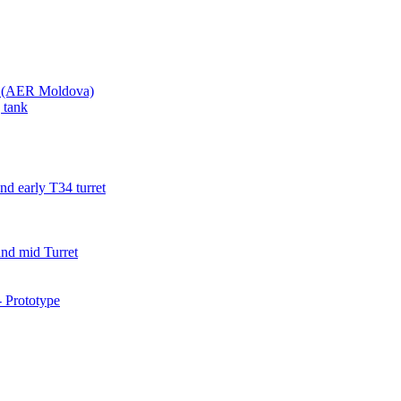
va (AER Moldova)
 tank
d early T34 turret
nd mid Turret
 Prototype