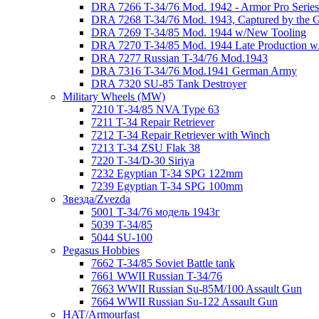
DRA 7266 T-34/76 Mod. 1942 - Armor Pro Series
DRA 7268 T-34/76 Mod. 1943, Captured by the
DRA 7269 T-34/85 Mod. 1944 w/New Tooling
DRA 7270 T-34/85 Mod. 1944 Late Production w/"
DRA 7277 Russian T-34/76 Mod.1943
DRA 7316 T-34/76 Mod.1941 German Army
DRA 7320 SU-85 Tank Destroyer
Military Wheels (MW)
7210 Т-34/85 NVA Type 63
7211 T-34 Repair Retriever
7212 T-34 Repair Retriever with Winch
7213 T-34 ZSU Flak 38
7220 Т-34/D-30 Siriya
7232 Egyptian T-34 SPG 122mm
7239 Egyptian T-34 SPG 100mm
Звезда/Zvezda
5001 T-34/76 модель 1943г
5039 T-34/85
5044 SU-100
Pegasus Hobbies
7662 T-34/85 Soviet Battle tank
7661 WWII Russian T-34/76
7663 WWII Russian Su-85M/100 Assault Gun
7664 WWII Russian Su-122 Assault Gun
HAT/Armourfast