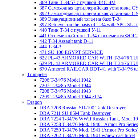
369 Танк Т-34/57 с пушкой ЗИС-4М
387 Самоходная артиллерийская установка С
392 Самоходная артиллерийская установка СУ-
389 Эвакуационный тягач на базе Т-34
397 Retriever on the basis of T-34 with SPG SU-
440 Танк Т-34 с пушкой У-11
441 Огнеметный танк Т-34 с огнеметом ФОГ-
442 T-34 Assault tank D-11
444 T-34-3
471 SU-100 EGYPT SERVICE
622 PL-43 ARMORED CAR WITH T-34/76 T
629 PL-43 ARMORED CAR WITH T-34/76 TU
670 Armored RAILCAR BDT-41 with T-34/76 tur
Trumpeter
7206 T-34/76 Model 1942
7207 T-34/85 Model 1944
7208 T-34/76 Model 1943
7209 T-34/85 Model 1944 z174
Dragon
DRA 7208 Russian SU-100 Tank Destroyer
DRA 7211 SU-85M Tank Destroyer
DRA 7224 T-34/76 WWII Russian Tank, Mod. 194
DRA 7258 T-34/76 Mod. 1940 - Armor Pro Series
DRA 7259 T-34/76 Mod. 1941 (Armor Pro Series
DRA 7262 T-34/76 Mod. 1941 w/new cast turret