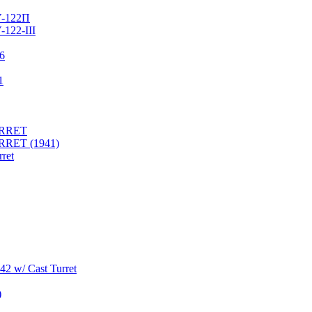
У-122П
122-III
76
1
URRET
RRET (1941)
ret
2 w/ Cast Turret
)