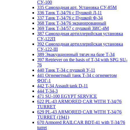
СУ-100
335 Самоходная арт. Установка СУ-85М
336 Танк Т-34/76 с Пушкой Л-11
337 Танк Т-34/76 с Пушкой Ф-34
368 Танк Т-34/76 экранированный
369 Танк Т-34/57 с пушкой ЗИС-4М
387 Самоходная артиллерийская установка
СУ-122П
392 Самоходная артиллерийская установка
СУ-122-III
389 Эвакуационный тягач на базе Т-34
397 Retriever on the basis of T-34 with SPG SU-
76
440 Танк Т-34 с пушкой У-11
441 Огнеметный танк Т-34 с огнеметом
ФОГ-1
442 T-34 Assault tank D-11
444 T-34-3
471 SU-100 EGYPT SERVICE
622 PL-43 ARMORED CAR WITH T-34/76
TURRET
629 PL-43 ARMORED CAR WITH T-34/76
TURRET (1941)
670 Armored RAILCAR BDT-41 with T-34/76
turret