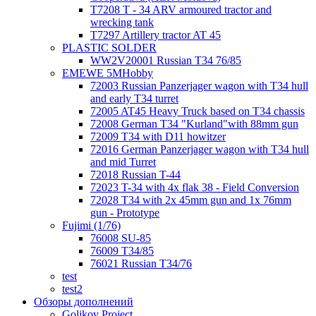
T7208 T - 34 ARV armoured tractor and
wrecking tank
T7297 Artillery tractor AT 45
PLASTIC SOLDER
WW2V20001 Russian T34 76/85
EMEWE 5MHobby
72003 Russian Panzerjager wagon with T34 hull
and early T34 turret
72005 AT45 Heavy Truck based on T34 chassis
72008 German T34 "Kurland"with 88mm gun
72009 T34 with D11 howitzer
72016 German Panzerjager wagon with T34 hull
and mid Turret
72018 Russian T-44
72023 T-34 with 4x flak 38 - Field Conversion
72028 T34 with 2x 45mm gun and 1x 76mm
gun - Prototype
Fujimi (1/76)
76008 SU-85
76009 T34/85
76021 Russian T34/76
test
test2
Обзоры дополнений
Golikov Project