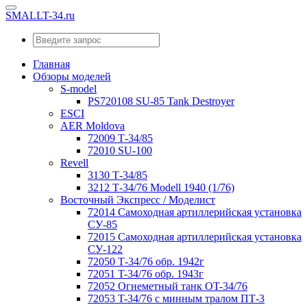
SMALLT-34.ru
Главная
Обзоры моделей
S-model
PS720108 SU-85 Tank Destroyer
ESCI
AER Moldova
72009 Т-34/85
72010 SU-100
Revell
3130 Т-34/85
3212 Т-34/76 Modell 1940 (1/76)
Восточный Экспресс / Моделист
72014 Самоходная артиллерийская установка
СУ-85
72015 Самоходная артиллерийская установка
СУ-122
72050 Т-34/76 обр. 1942г
72051 T-34/76 обр. 1943г
72052 Огнеметный танк OT-34/76
72053 T-34/76 с минным тралом ПТ-3