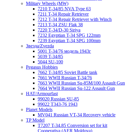
Military Wheels (MW)
7210 Т-34/85 NVA Type 63
7211 T-34 Repair Retriever
7212 T-34 Repair Retriever with Winch
7213 T-34 ZSU Flak 38
7220 Т-34/D-30 Siriya
7232 Egyptian T-34 SPG 122mm
7239 Egyptian T-34 SPG 100mm
Звезда/Zvezda
5001 T-34/76 модель 1943г
5039 T-34/85
5044 SU-100
Pegasus Hobbies
7662 T-34/85 Soviet Battle tank
7661 WWII Russian T-34/76
7663 WWII Russian Su-85M/100 Assault Gun
7664 WWII Russian Su-122 Assault Gun
HAT/Armourfast
99020 Russian SU-85
99022 T343-76 1943
Planet Models
MV041 Russian VT-34 Recovery vehicle
TP Model
T7207 T-34.85 Conversion set for kit
Cooperativa (AER Moldova)