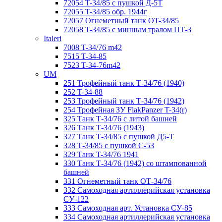
72054 T-34/85 с пушкой Д-5Т
72055 T-34/85 обр. 1944г
72057 Огнеметный танк ОT-34/85
72058 T-34/85 с минным тралом ПТ-3
Italeri
7008 T-34/76 m42
7515 T-34-85
7523 T-34-76m42
UM
251 Трофейный танк Т-34/76 (1940)
252 T-34-88
253 Трофейный танк Т-34/76 (1942)
254 Трофейная ЗУ FlakPanzer T-34(r)
325 Танк Т-34/76 с литой башней
326 Танк Т-34/76 (1943)
327 Танк Т-34/85 с пушкой Д5-Т
328 Т-34/85 с пушкой С-53
329 Танк T-34/76 1941
330 Танк Т-34/76 (1942) со штампованной
башней
331 Огнеметный танк ОТ-34/76
332 Самоходная артиллерийская установка
СУ-122
333 Самоходная арт. Установка СУ-85
334 Самоходная артиллерийская установка