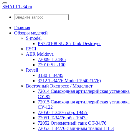
SMALLT-34.ru
Главная
Обзоры моделей
S-model
PS720108 SU-85 Tank Destroyer
ESCI
AER Moldova
72009 Т-34/85
72010 SU-100
Revell
3130 Т-34/85
3212 Т-34/76 Modell 1940 (1/76)
Восточный Экспресс / Моделист
72014 Самоходная артиллерийская установка
СУ-85
72015 Самоходная артиллерийская установка
СУ-122
72050 Т-34/76 обр. 1942г
72051 T-34/76 обр. 1943г
72052 Огнеметный танк OT-34/76
72053 T-34/76 с минным тралом ПТ-3