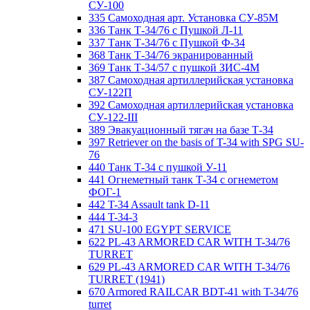
СУ-100
335 Самоходная арт. Установка СУ-85М
336 Танк Т-34/76 с Пушкой Л-11
337 Танк Т-34/76 с Пушкой Ф-34
368 Танк Т-34/76 экранированный
369 Танк Т-34/57 с пушкой ЗИС-4М
387 Самоходная артиллерийская установка
СУ-122П
392 Самоходная артиллерийская установка
СУ-122-III
389 Эвакуационный тягач на базе Т-34
397 Retriever on the basis of T-34 with SPG SU-
76
440 Танк Т-34 с пушкой У-11
441 Огнеметный танк Т-34 с огнеметом
ФОГ-1
442 T-34 Assault tank D-11
444 T-34-3
471 SU-100 EGYPT SERVICE
622 PL-43 ARMORED CAR WITH T-34/76
TURRET
629 PL-43 ARMORED CAR WITH T-34/76
TURRET (1941)
670 Armored RAILCAR BDT-41 with T-34/76
turret