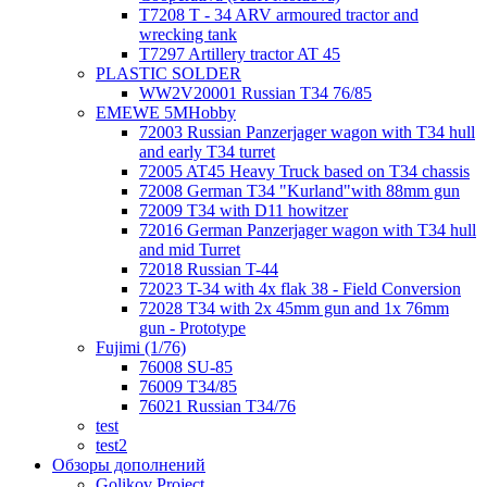
T7208 T - 34 ARV armoured tractor and
wrecking tank
T7297 Artillery tractor AT 45
PLASTIC SOLDER
WW2V20001 Russian T34 76/85
EMEWE 5MHobby
72003 Russian Panzerjager wagon with T34 hull
and early T34 turret
72005 AT45 Heavy Truck based on T34 chassis
72008 German T34 "Kurland"with 88mm gun
72009 T34 with D11 howitzer
72016 German Panzerjager wagon with T34 hull
and mid Turret
72018 Russian T-44
72023 T-34 with 4x flak 38 - Field Conversion
72028 T34 with 2x 45mm gun and 1x 76mm
gun - Prototype
Fujimi (1/76)
76008 SU-85
76009 T34/85
76021 Russian T34/76
test
test2
Обзоры дополнений
Golikov Project