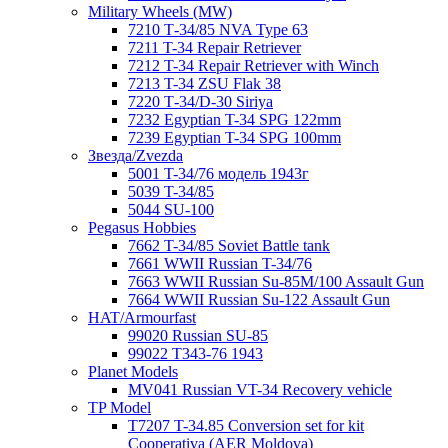
Military Wheels (MW)
7210 Т-34/85 NVA Type 63
7211 T-34 Repair Retriever
7212 T-34 Repair Retriever with Winch
7213 T-34 ZSU Flak 38
7220 Т-34/D-30 Siriya
7232 Egyptian T-34 SPG 122mm
7239 Egyptian T-34 SPG 100mm
Звезда/Zvezda
5001 T-34/76 модель 1943г
5039 T-34/85
5044 SU-100
Pegasus Hobbies
7662 T-34/85 Soviet Battle tank
7661 WWII Russian T-34/76
7663 WWII Russian Su-85M/100 Assault Gun
7664 WWII Russian Su-122 Assault Gun
HAT/Armourfast
99020 Russian SU-85
99022 T343-76 1943
Planet Models
MV041 Russian VT-34 Recovery vehicle
TP Model
T7207 T-34.85 Conversion set for kit
Cooperativa (AER Moldova)