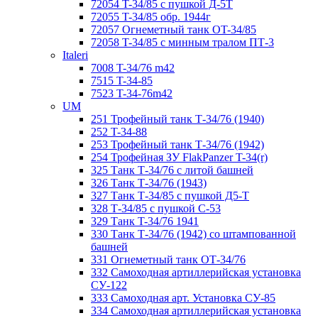
72054 T-34/85 с пушкой Д-5Т
72055 T-34/85 обр. 1944г
72057 Огнеметный танк ОT-34/85
72058 T-34/85 с минным тралом ПТ-3
Italeri
7008 T-34/76 m42
7515 T-34-85
7523 T-34-76m42
UM
251 Трофейный танк Т-34/76 (1940)
252 T-34-88
253 Трофейный танк Т-34/76 (1942)
254 Трофейная ЗУ FlakPanzer T-34(r)
325 Танк Т-34/76 с литой башней
326 Танк Т-34/76 (1943)
327 Танк Т-34/85 с пушкой Д5-Т
328 Т-34/85 с пушкой С-53
329 Танк T-34/76 1941
330 Танк Т-34/76 (1942) со штампованной
башней
331 Огнеметный танк ОТ-34/76
332 Самоходная артиллерийская установка
СУ-122
333 Самоходная арт. Установка СУ-85
334 Самоходная артиллерийская установка