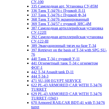
СУ-100
335 Самоходная арт. Установка СУ-85М
336 Танк Т-34/76 с Пушкой Л-11
337 Танк Т-34/76 с Пушкой Ф-34
368 Танк Т-34/76 экранированный
369 Танк Т-34/57 с пушкой ЗИС-4М
387 Самоходная артиллерийская установка
СУ-122П
392 Самоходная артиллерийская установка
СУ-122-III
389 Эвакуационный тягач на базе Т-34
397 Retriever on the basis of T-34 with SPG SU-
76
440 Танк Т-34 с пушкой У-11
441 Огнеметный танк Т-34 с огнеметом
ФОГ-1
442 T-34 Assault tank D-11
444 T-34-3
471 SU-100 EGYPT SERVICE
622 PL-43 ARMORED CAR WITH T-34/76
TURRET
629 PL-43 ARMORED CAR WITH T-34/76
TURRET (1941)
670 Armored RAILCAR BDT-41 with T-34/76
turret