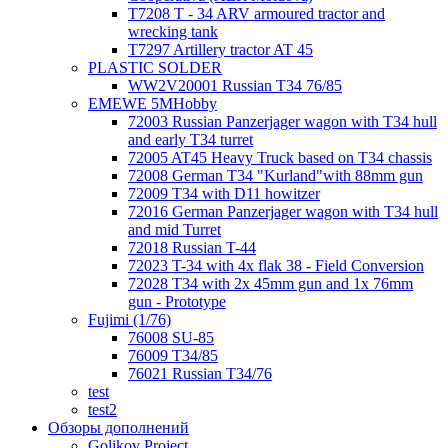
T7208 T - 34 ARV armoured tractor and
wrecking tank
T7297 Artillery tractor AT 45
PLASTIC SOLDER
WW2V20001 Russian T34 76/85
EMEWE 5MHobby
72003 Russian Panzerjager wagon with T34 hull
and early T34 turret
72005 AT45 Heavy Truck based on T34 chassis
72008 German T34 "Kurland"with 88mm gun
72009 T34 with D11 howitzer
72016 German Panzerjager wagon with T34 hull
and mid Turret
72018 Russian T-44
72023 T-34 with 4x flak 38 - Field Conversion
72028 T34 with 2x 45mm gun and 1x 76mm
gun - Prototype
Fujimi (1/76)
76008 SU-85
76009 T34/85
76021 Russian T34/76
test
test2
Обзоры дополнений
Golikov Project