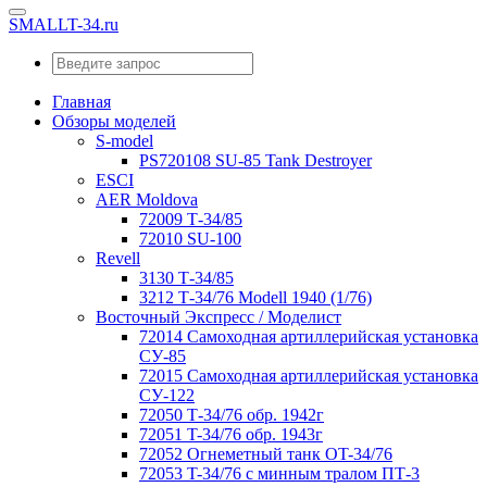
SMALLT-34.ru
Главная
Обзоры моделей
S-model
PS720108 SU-85 Tank Destroyer
ESCI
AER Moldova
72009 Т-34/85
72010 SU-100
Revell
3130 Т-34/85
3212 Т-34/76 Modell 1940 (1/76)
Восточный Экспресс / Моделист
72014 Самоходная артиллерийская установка
СУ-85
72015 Самоходная артиллерийская установка
СУ-122
72050 Т-34/76 обр. 1942г
72051 T-34/76 обр. 1943г
72052 Огнеметный танк OT-34/76
72053 T-34/76 с минным тралом ПТ-3