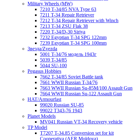
Military Wheels (MW)
7210 Т-34/85 NVA Type 63
7211 T-34 Repair Retriever
7212 T-34 Repair Retriever with Winch
7213 T-34 ZSU Flak 38
7220 Т-34/D-30 Siriya
7232 Egyptian T-34 SPG 122mm
7239 Egyptian T-34 SPG 100mm
Звезда/Zvezda
5001 T-34/76 модель 1943г
5039 T-34/85
5044 SU-100
Pegasus Hobbies
7662 T-34/85 Soviet Battle tank
7661 WWII Russian T-34/76
7663 WWII Russian Su-85M/100 Assault Gun
7664 WWII Russian Su-122 Assault Gun
HAT/Armourfast
99020 Russian SU-85
99022 T343-76 1943
Planet Models
MV041 Russian VT-34 Recovery vehicle
TP Model
T7207 T-34.85 Conversion set for kit
Cooperativa (AER Moldova)