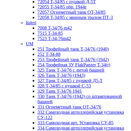
72054 T-34/85 с пушкой Д-5Т
72055 T-34/85 обр. 1944г
72057 Огнеметный танк ОT-34/85
72058 T-34/85 с минным тралом ПТ-3
Italeri
7008 T-34/76 m42
7515 T-34-85
7523 T-34-76m42
UM
251 Трофейный танк Т-34/76 (1940)
252 T-34-88
253 Трофейный танк Т-34/76 (1942)
254 Трофейная ЗУ FlakPanzer T-34(r)
325 Танк Т-34/76 с литой башней
326 Танк Т-34/76 (1943)
327 Танк Т-34/85 с пушкой Д5-Т
328 Т-34/85 с пушкой С-53
329 Танк T-34/76 1941
330 Танк Т-34/76 (1942) со штампованной
башней
331 Огнеметный танк ОТ-34/76
332 Самоходная артиллерийская установка
СУ-122
333 Самоходная арт. Установка СУ-85
334 Самоходная артиллерийская установка