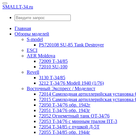
SMALLT-34.ru
Главная
Обзоры моделей
S-model
PS720108 SU-85 Tank Destroyer
ESCI
AER Moldova
72009 Т-34/85
72010 SU-100
Revell
3130 Т-34/85
3212 Т-34/76 Modell 1940 (1/76)
Восточный Экспресс / Моделист
72014 Самоходная артиллерийская установка
72015 Самоходная артиллерийская установка
72050 Т-34/76 обр. 1942г
72051 T-34/76 обр. 1943г
72052 Огнеметный танк OT-34/76
72053 T-34/76 с минным тралом ПТ-3
72054 T-34/85 с пушкой Д-5Т
72055 T-34/85 обр. 1944г