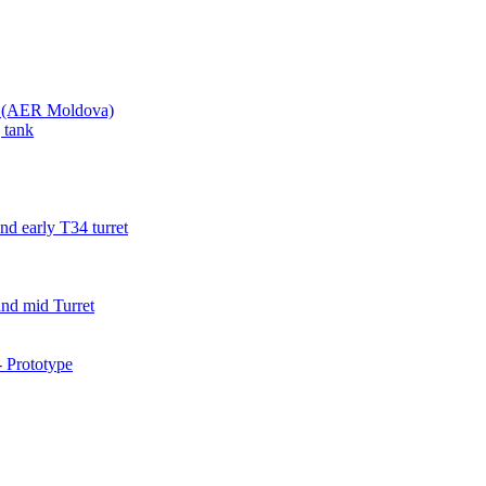
va (AER Moldova)
 tank
d early T34 turret
nd mid Turret
 Prototype