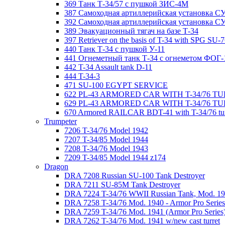
369 Танк Т-34/57 с пушкой ЗИС-4М
387 Самоходная артиллерийская установка С
392 Самоходная артиллерийская установка СУ-
389 Эвакуационный тягач на базе Т-34
397 Retriever on the basis of T-34 with SPG SU-
440 Танк Т-34 с пушкой У-11
441 Огнеметный танк Т-34 с огнеметом ФОГ-
442 T-34 Assault tank D-11
444 T-34-3
471 SU-100 EGYPT SERVICE
622 PL-43 ARMORED CAR WITH T-34/76 T
629 PL-43 ARMORED CAR WITH T-34/76 TU
670 Armored RAILCAR BDT-41 with T-34/76 tur
Trumpeter
7206 T-34/76 Model 1942
7207 T-34/85 Model 1944
7208 T-34/76 Model 1943
7209 T-34/85 Model 1944 z174
Dragon
DRA 7208 Russian SU-100 Tank Destroyer
DRA 7211 SU-85M Tank Destroyer
DRA 7224 T-34/76 WWII Russian Tank, Mod. 194
DRA 7258 T-34/76 Mod. 1940 - Armor Pro Series
DRA 7259 T-34/76 Mod. 1941 (Armor Pro Series
DRA 7262 T-34/76 Mod. 1941 w/new cast turret