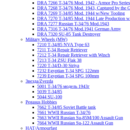
DRA 7266 T-34/76 Mod. 1942 - Armor Pro Series
DRA 7268 T-34/76 Mod. 1943, Captured by the
DRA 7269 T-34/85 Mod. 1944 w/New Tooling
DRA 7270 T-34/85 Mod. 1944 Late Production w/"
DRA 7277 Russian T-34/76 Mod.1943
DRA 7316 T-34/76 Mod.1941 German Army
DRA 7320 SU-85 Tank Destroyer
Military Wheels (MW)
7210 Т-34/85 NVA Type 63
7211 T-34 Repair Retriever
7212 T-34 Repair Retriever with Winch
7213 T-34 ZSU Flak 38
7220 Т-34/D-30 Siriya
7232 Egyptian T-34 SPG 122mm
7239 Egyptian T-34 SPG 100mm
Звезда/Zvezda
5001 T-34/76 модель 1943г
5039 T-34/85
5044 SU-100
Pegasus Hobbies
7662 T-34/85 Soviet Battle tank
7661 WWII Russian T-34/76
7663 WWII Russian Su-85M/100 Assault Gun
7664 WWII Russian Su-122 Assault Gun
HAT/Armourfast