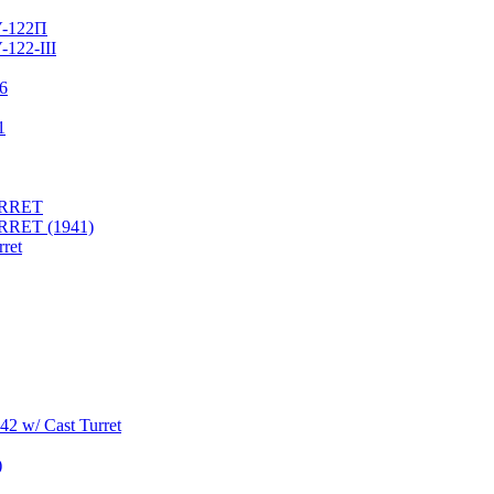
У-122П
122-III
76
1
URRET
RRET (1941)
ret
2 w/ Cast Turret
)