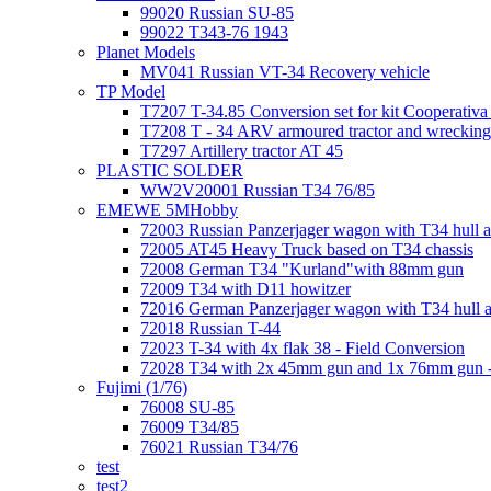
99020 Russian SU-85
99022 T343-76 1943
Planet Models
MV041 Russian VT-34 Recovery vehicle
TP Model
T7207 T-34.85 Conversion set for kit Cooperati
T7208 T - 34 ARV armoured tractor and wrecking
T7297 Artillery tractor AT 45
PLASTIC SOLDER
WW2V20001 Russian T34 76/85
EMEWE 5MHobby
72003 Russian Panzerjager wagon with T34 hull an
72005 AT45 Heavy Truck based on T34 chassis
72008 German T34 "Kurland"with 88mm gun
72009 T34 with D11 howitzer
72016 German Panzerjager wagon with T34 hull a
72018 Russian T-44
72023 T-34 with 4x flak 38 - Field Conversion
72028 T34 with 2x 45mm gun and 1x 76mm gun -
Fujimi (1/76)
76008 SU-85
76009 T34/85
76021 Russian T34/76
test
test2