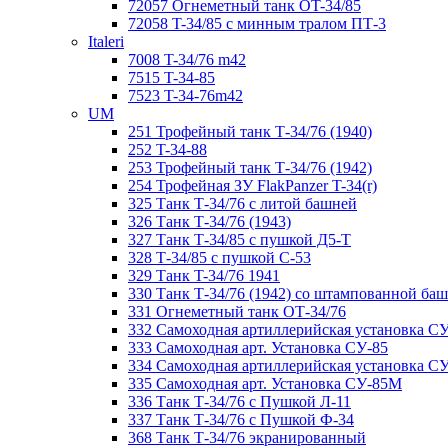
72057 Огнеметный танк ОT-34/85
72058 T-34/85 с минным тралом ПТ-3
Italeri
7008 T-34/76 m42
7515 T-34-85
7523 T-34-76m42
UM
251 Трофейный танк Т-34/76 (1940)
252 T-34-88
253 Трофейный танк Т-34/76 (1942)
254 Трофейная ЗУ FlakPanzer T-34(r)
325 Танк Т-34/76 с литой башней
326 Танк Т-34/76 (1943)
327 Танк Т-34/85 с пушкой Д5-Т
328 Т-34/85 с пушкой С-53
329 Танк T-34/76 1941
330 Танк Т-34/76 (1942) со штампованной ба
331 Огнеметный танк ОТ-34/76
332 Самоходная артиллерийская установка С
333 Самоходная арт. Установка СУ-85
334 Самоходная артиллерийская установка С
335 Самоходная арт. Установка СУ-85М
336 Танк Т-34/76 с Пушкой Л-11
337 Танк Т-34/76 с Пушкой Ф-34
368 Танк Т-34/76 экранированный