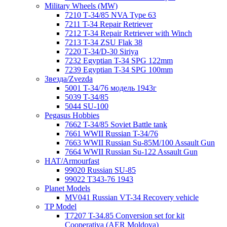
Military Wheels (MW)
7210 Т-34/85 NVA Type 63
7211 T-34 Repair Retriever
7212 T-34 Repair Retriever with Winch
7213 T-34 ZSU Flak 38
7220 Т-34/D-30 Siriya
7232 Egyptian T-34 SPG 122mm
7239 Egyptian T-34 SPG 100mm
Звезда/Zvezda
5001 T-34/76 модель 1943г
5039 T-34/85
5044 SU-100
Pegasus Hobbies
7662 T-34/85 Soviet Battle tank
7661 WWII Russian T-34/76
7663 WWII Russian Su-85M/100 Assault Gun
7664 WWII Russian Su-122 Assault Gun
HAT/Armourfast
99020 Russian SU-85
99022 T343-76 1943
Planet Models
MV041 Russian VT-34 Recovery vehicle
TP Model
T7207 T-34.85 Conversion set for kit
Cooperativa (AER Moldova)