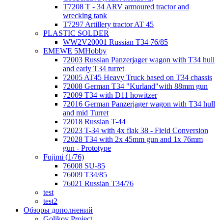
T7208 T - 34 ARV armoured tractor and
wrecking tank
T7297 Artillery tractor AT 45
PLASTIC SOLDER
WW2V20001 Russian T34 76/85
EMEWE 5MHobby
72003 Russian Panzerjager wagon with T34 hull
and early T34 turret
72005 AT45 Heavy Truck based on T34 chassis
72008 German T34 "Kurland"with 88mm gun
72009 T34 with D11 howitzer
72016 German Panzerjager wagon with T34 hull
and mid Turret
72018 Russian T-44
72023 T-34 with 4x flak 38 - Field Conversion
72028 T34 with 2x 45mm gun and 1x 76mm
gun - Prototype
Fujimi (1/76)
76008 SU-85
76009 T34/85
76021 Russian T34/76
test
test2
Обзоры дополнений
Golikov Project