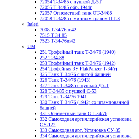
72054 T-34/85 с пушкой Д-5Т
72055 T-34/85 обр. 1944г
72057 Огнеметный танк ОT-34/85
72058 T-34/85 с минным тралом ПТ-3
Italeri
7008 T-34/76 m42
7515 T-34-85
7523 T-34-76m42
UM
251 Трофейный танк Т-34/76 (1940)
252 T-34-88
253 Трофейный танк Т-34/76 (1942)
254 Трофейная ЗУ FlakPanzer T-34(r)
325 Танк Т-34/76 с литой башней
326 Танк Т-34/76 (1943)
327 Танк Т-34/85 с пушкой Д5-Т
328 Т-34/85 с пушкой С-53
329 Танк T-34/76 1941
330 Танк Т-34/76 (1942) со штампованной
башней
331 Огнеметный танк ОТ-34/76
332 Самоходная артиллерийская установка
СУ-122
333 Самоходная арт. Установка СУ-85
334 Самоходная артиллерийская установка