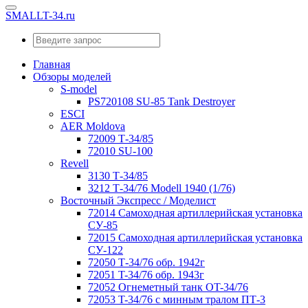
SMALLT-34.ru
Главная
Обзоры моделей
S-model
PS720108 SU-85 Tank Destroyer
ESCI
AER Moldova
72009 Т-34/85
72010 SU-100
Revell
3130 Т-34/85
3212 Т-34/76 Modell 1940 (1/76)
Восточный Экспресс / Моделист
72014 Самоходная артиллерийская установка
СУ-85
72015 Самоходная артиллерийская установка
СУ-122
72050 Т-34/76 обр. 1942г
72051 T-34/76 обр. 1943г
72052 Огнеметный танк OT-34/76
72053 T-34/76 с минным тралом ПТ-3