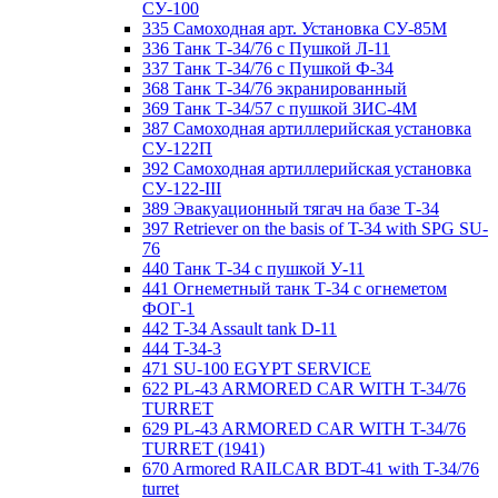
СУ-100
335 Самоходная арт. Установка СУ-85М
336 Танк Т-34/76 с Пушкой Л-11
337 Танк Т-34/76 с Пушкой Ф-34
368 Танк Т-34/76 экранированный
369 Танк Т-34/57 с пушкой ЗИС-4М
387 Самоходная артиллерийская установка
СУ-122П
392 Самоходная артиллерийская установка
СУ-122-III
389 Эвакуационный тягач на базе Т-34
397 Retriever on the basis of T-34 with SPG SU-
76
440 Танк Т-34 с пушкой У-11
441 Огнеметный танк Т-34 с огнеметом
ФОГ-1
442 T-34 Assault tank D-11
444 T-34-3
471 SU-100 EGYPT SERVICE
622 PL-43 ARMORED CAR WITH T-34/76
TURRET
629 PL-43 ARMORED CAR WITH T-34/76
TURRET (1941)
670 Armored RAILCAR BDT-41 with T-34/76
turret