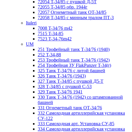
72054 T-34/85 с пушкой Д-5Т
72055 T-34/85 обр. 1944г
72057 Огнеметный танк ОT-34/85
72058 T-34/85 с минным тралом ПТ-3
Italeri
7008 T-34/76 m42
7515 T-34-85
7523 T-34-76m42
UM
251 Трофейный танк Т-34/76 (1940)
252 T-34-88
253 Трофейный танк Т-34/76 (1942)
254 Трофейная ЗУ FlakPanzer T-34(r)
325 Танк Т-34/76 с литой башней
326 Танк Т-34/76 (1943)
327 Танк Т-34/85 с пушкой Д5-Т
328 Т-34/85 с пушкой С-53
329 Танк T-34/76 1941
330 Танк Т-34/76 (1942) со штампованной
башней
331 Огнеметный танк ОТ-34/76
332 Самоходная артиллерийская установка
СУ-122
333 Самоходная арт. Установка СУ-85
334 Самоходная артиллерийская установка