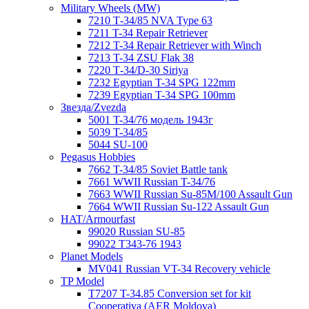
Military Wheels (MW)
7210 Т-34/85 NVA Type 63
7211 T-34 Repair Retriever
7212 T-34 Repair Retriever with Winch
7213 T-34 ZSU Flak 38
7220 Т-34/D-30 Siriya
7232 Egyptian T-34 SPG 122mm
7239 Egyptian T-34 SPG 100mm
Звезда/Zvezda
5001 T-34/76 модель 1943г
5039 T-34/85
5044 SU-100
Pegasus Hobbies
7662 T-34/85 Soviet Battle tank
7661 WWII Russian T-34/76
7663 WWII Russian Su-85M/100 Assault Gun
7664 WWII Russian Su-122 Assault Gun
HAT/Armourfast
99020 Russian SU-85
99022 T343-76 1943
Planet Models
MV041 Russian VT-34 Recovery vehicle
TP Model
T7207 T-34.85 Conversion set for kit
Cooperativa (AER Moldova)