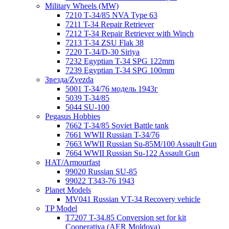
Military Wheels (MW)
7210 Т-34/85 NVA Type 63
7211 T-34 Repair Retriever
7212 T-34 Repair Retriever with Winch
7213 T-34 ZSU Flak 38
7220 Т-34/D-30 Siriya
7232 Egyptian T-34 SPG 122mm
7239 Egyptian T-34 SPG 100mm
Звезда/Zvezda
5001 T-34/76 модель 1943г
5039 T-34/85
5044 SU-100
Pegasus Hobbies
7662 T-34/85 Soviet Battle tank
7661 WWII Russian T-34/76
7663 WWII Russian Su-85M/100 Assault Gun
7664 WWII Russian Su-122 Assault Gun
HAT/Armourfast
99020 Russian SU-85
99022 T343-76 1943
Planet Models
MV041 Russian VT-34 Recovery vehicle
TP Model
T7207 T-34.85 Conversion set for kit
Cooperativa (AER Moldova)