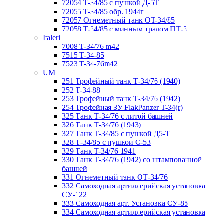
72054 T-34/85 с пушкой Д-5Т
72055 T-34/85 обр. 1944г
72057 Огнеметный танк ОT-34/85
72058 T-34/85 с минным тралом ПТ-3
Italeri
7008 T-34/76 m42
7515 T-34-85
7523 T-34-76m42
UM
251 Трофейный танк Т-34/76 (1940)
252 T-34-88
253 Трофейный танк Т-34/76 (1942)
254 Трофейная ЗУ FlakPanzer T-34(r)
325 Танк Т-34/76 с литой башней
326 Танк Т-34/76 (1943)
327 Танк Т-34/85 с пушкой Д5-Т
328 Т-34/85 с пушкой С-53
329 Танк T-34/76 1941
330 Танк Т-34/76 (1942) со штампованной
башней
331 Огнеметный танк ОТ-34/76
332 Самоходная артиллерийская установка
СУ-122
333 Самоходная арт. Установка СУ-85
334 Самоходная артиллерийская установка