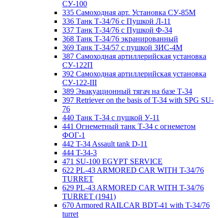
СУ-100
335 Самоходная арт. Установка СУ-85М
336 Танк Т-34/76 с Пушкой Л-11
337 Танк Т-34/76 с Пушкой Ф-34
368 Танк Т-34/76 экранированный
369 Танк Т-34/57 с пушкой ЗИС-4М
387 Самоходная артиллерийская установка
СУ-122П
392 Самоходная артиллерийская установка
СУ-122-III
389 Эвакуационный тягач на базе Т-34
397 Retriever on the basis of T-34 with SPG SU-
76
440 Танк Т-34 с пушкой У-11
441 Огнеметный танк Т-34 с огнеметом
ФОГ-1
442 T-34 Assault tank D-11
444 T-34-3
471 SU-100 EGYPT SERVICE
622 PL-43 ARMORED CAR WITH T-34/76
TURRET
629 PL-43 ARMORED CAR WITH T-34/76
TURRET (1941)
670 Armored RAILCAR BDT-41 with T-34/76
turret