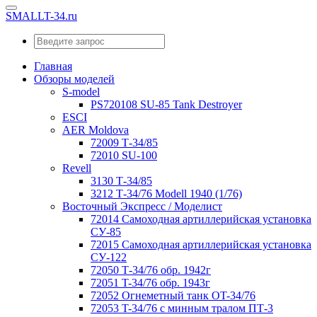
SMALLT-34.ru
Главная
Обзоры моделей
S-model
PS720108 SU-85 Tank Destroyer
ESCI
AER Moldova
72009 Т-34/85
72010 SU-100
Revell
3130 Т-34/85
3212 Т-34/76 Modell 1940 (1/76)
Восточный Экспресс / Моделист
72014 Самоходная артиллерийская установка
СУ-85
72015 Самоходная артиллерийская установка
СУ-122
72050 Т-34/76 обр. 1942г
72051 T-34/76 обр. 1943г
72052 Огнеметный танк OT-34/76
72053 T-34/76 с минным тралом ПТ-3