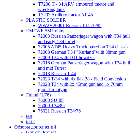
T7208 T - 34 ARV armoured tractor and
wrecking tank
T7297 Artillery tractor AT 45
PLASTIC SOLDER
WW2V20001 Russian T34 76/85
EMEWE 5MHobby
72003 Russian Panzerjager wagon with T34 hull
and early T34 turret
72005 AT45 Heavy Truck based on T34 chassis
72008 German T34 "Kurland"with 88mm gun
72009 T34 with D11 howitzer
72016 German Panzerjager wagon with T34 hull
and mid Turret
72018 Russian T-44
72023 T-34 with 4x flak 38 - Field Conversion
72028 T34 with 2x 45mm gun and 1x 76mm
gun - Prototype
Fujimi (1/76)
76008 SU-85
76009 T34/85
76021 Russian T34/76
test
test2
Обзоры дополнений
Golikov Project