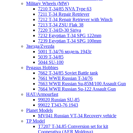
Military Wheels (MW)
7210 Т-34/85 NVA Type 63
7211 T-34 Repair Retriever
7212 T-34 Repair Retriever with Winch
7213 T-34 ZSU Flak 38
7220 Т-34/D-30 Siriya
7232 Egyptian T-34 SPG 122mm
7239 Egyptian T-34 SPG 100mm
Звезда/Zvezda
5001 T-34/76 модель 1943г
5039 T-34/85
5044 SU-100
Pegasus Hobbies
7662 T-34/85 Soviet Battle tank
7661 WWII Russian T-34/76
7663 WWII Russian Su-85M/100 Assault Gun
7664 WWII Russian Su-122 Assault Gun
HAT/Armourfast
99020 Russian SU-85
99022 T343-76 1943
Planet Models
MV041 Russian VT-34 Recovery vehicle
TP Model
T7207 T-34.85 Conversion set for kit
Cooperativa (AER Moldova)