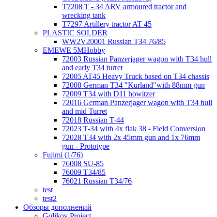
T7208 T - 34 ARV armoured tractor and
wrecking tank
T7297 Artillery tractor AT 45
PLASTIC SOLDER
WW2V20001 Russian T34 76/85
EMEWE 5MHobby
72003 Russian Panzerjager wagon with T34 hull
and early T34 turret
72005 AT45 Heavy Truck based on T34 chassis
72008 German T34 "Kurland"with 88mm gun
72009 T34 with D11 howitzer
72016 German Panzerjager wagon with T34 hull
and mid Turret
72018 Russian T-44
72023 T-34 with 4x flak 38 - Field Conversion
72028 T34 with 2x 45mm gun and 1x 76mm
gun - Prototype
Fujimi (1/76)
76008 SU-85
76009 T34/85
76021 Russian T34/76
test
test2
Обзоры дополнений
Golikov Project