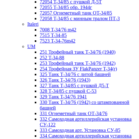
72054 T-34/85 с пушкой Д-5Т
72055 T-34/85 обр. 1944г
72057 Огнеметный танк ОT-34/85
72058 T-34/85 с минным тралом ПТ-3
Italeri
7008 T-34/76 m42
7515 T-34-85
7523 T-34-76m42
UM
251 Трофейный танк Т-34/76 (1940)
252 T-34-88
253 Трофейный танк Т-34/76 (1942)
254 Трофейная ЗУ FlakPanzer T-34(r)
325 Танк Т-34/76 с литой башней
326 Танк Т-34/76 (1943)
327 Танк Т-34/85 с пушкой Д5-Т
328 Т-34/85 с пушкой С-53
329 Танк T-34/76 1941
330 Танк Т-34/76 (1942) со штампованной
башней
331 Огнеметный танк ОТ-34/76
332 Самоходная артиллерийская установка
СУ-122
333 Самоходная арт. Установка СУ-85
334 Самоходная артиллерийская установка