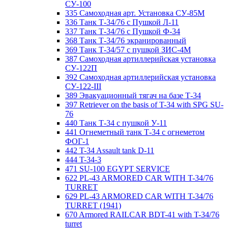
СУ-100
335 Самоходная арт. Установка СУ-85М
336 Танк Т-34/76 с Пушкой Л-11
337 Танк Т-34/76 с Пушкой Ф-34
368 Танк Т-34/76 экранированный
369 Танк Т-34/57 с пушкой ЗИС-4М
387 Самоходная артиллерийская установка
СУ-122П
392 Самоходная артиллерийская установка
СУ-122-III
389 Эвакуационный тягач на базе Т-34
397 Retriever on the basis of T-34 with SPG SU-
76
440 Танк Т-34 с пушкой У-11
441 Огнеметный танк Т-34 с огнеметом
ФОГ-1
442 T-34 Assault tank D-11
444 T-34-3
471 SU-100 EGYPT SERVICE
622 PL-43 ARMORED CAR WITH T-34/76
TURRET
629 PL-43 ARMORED CAR WITH T-34/76
TURRET (1941)
670 Armored RAILCAR BDT-41 with T-34/76
turret