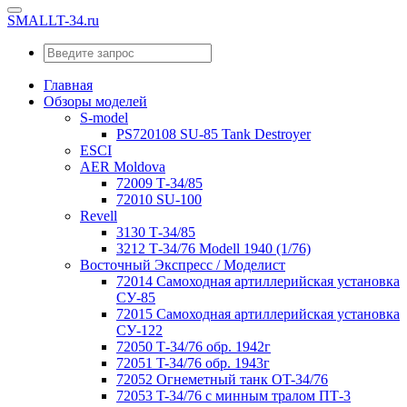
SMALLT-34.ru
Главная
Обзоры моделей
S-model
PS720108 SU-85 Tank Destroyer
ESCI
AER Moldova
72009 Т-34/85
72010 SU-100
Revell
3130 Т-34/85
3212 Т-34/76 Modell 1940 (1/76)
Восточный Экспресс / Моделист
72014 Самоходная артиллерийская установка
СУ-85
72015 Самоходная артиллерийская установка
СУ-122
72050 Т-34/76 обр. 1942г
72051 T-34/76 обр. 1943г
72052 Огнеметный танк OT-34/76
72053 T-34/76 с минным тралом ПТ-3