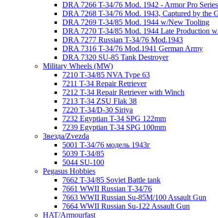
DRA 7266 T-34/76 Mod. 1942 - Armor Pro Series
DRA 7268 T-34/76 Mod. 1943, Captured by the
DRA 7269 T-34/85 Mod. 1944 w/New Tooling
DRA 7270 T-34/85 Mod. 1944 Late Production w/"
DRA 7277 Russian T-34/76 Mod.1943
DRA 7316 T-34/76 Mod.1941 German Army
DRA 7320 SU-85 Tank Destroyer
Military Wheels (MW)
7210 Т-34/85 NVA Type 63
7211 T-34 Repair Retriever
7212 T-34 Repair Retriever with Winch
7213 T-34 ZSU Flak 38
7220 Т-34/D-30 Siriya
7232 Egyptian T-34 SPG 122mm
7239 Egyptian T-34 SPG 100mm
Звезда/Zvezda
5001 T-34/76 модель 1943г
5039 T-34/85
5044 SU-100
Pegasus Hobbies
7662 T-34/85 Soviet Battle tank
7661 WWII Russian T-34/76
7663 WWII Russian Su-85M/100 Assault Gun
7664 WWII Russian Su-122 Assault Gun
HAT/Armourfast