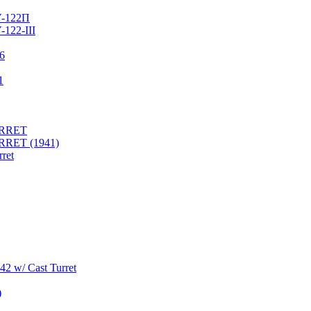
У-122П
122-III
76
1
URRET
RRET (1941)
ret
2 w/ Cast Turret
)