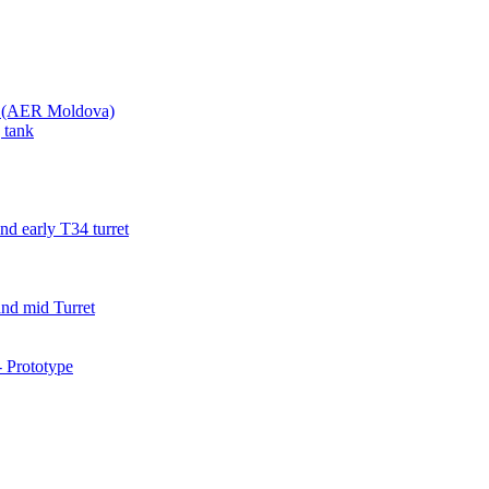
va (AER Moldova)
 tank
d early T34 turret
nd mid Turret
 Prototype