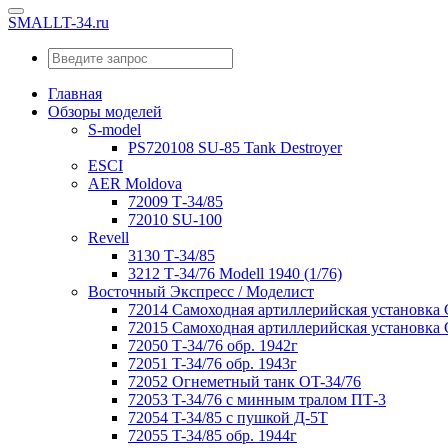
SMALLT-34.ru
Главная
Обзоры моделей
S-model
PS720108 SU-85 Tank Destroyer
ESCI
AER Moldova
72009 Т-34/85
72010 SU-100
Revell
3130 Т-34/85
3212 Т-34/76 Modell 1940 (1/76)
Восточный Экспресс / Моделист
72014 Самоходная артиллерийская установка
72015 Самоходная артиллерийская установка
72050 Т-34/76 обр. 1942г
72051 T-34/76 обр. 1943г
72052 Огнеметный танк OT-34/76
72053 T-34/76 с минным тралом ПТ-3
72054 T-34/85 с пушкой Д-5Т
72055 T-34/85 обр. 1944г