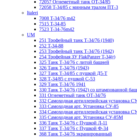
72057 Огнеметный танк ОT-34/85
72058 T-34/85 с минным тралом ПТ-3
Italeri
7008 T-34/76 m42
7515 T-34-85
7523 T-34-76m42
UM
251 Трофейный танк Т-34/76 (1940)
252 T-34-88
253 Трофейный танк Т-34/76 (1942)
254 Трофейная ЗУ FlakPanzer T-34(r)
325 Танк Т-34/76 с литой башней
326 Танк Т-34/76 (1943)
327 Танк Т-34/85 с пушкой Д5-Т
328 Т-34/85 с пушкой С-53
329 Танк T-34/76 1941
330 Танк Т-34/76 (1942) со штампованной ба
331 Огнеметный танк ОТ-34/76
332 Самоходная артиллерийская установка С
333 Самоходная арт. Установка СУ-85
334 Самоходная артиллерийская установка С
335 Самоходная арт. Установка СУ-85М
336 Танк Т-34/76 с Пушкой Л-11
337 Танк Т-34/76 с Пушкой Ф-34
368 Танк Т-34/76 экранированный