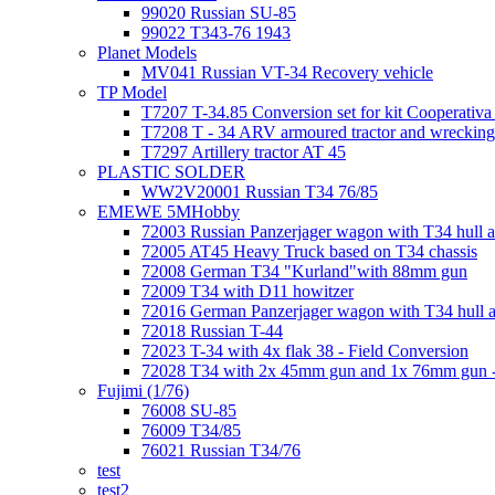
99020 Russian SU-85
99022 T343-76 1943
Planet Models
MV041 Russian VT-34 Recovery vehicle
TP Model
T7207 T-34.85 Conversion set for kit Cooperati
T7208 T - 34 ARV armoured tractor and wrecking
T7297 Artillery tractor AT 45
PLASTIC SOLDER
WW2V20001 Russian T34 76/85
EMEWE 5MHobby
72003 Russian Panzerjager wagon with T34 hull an
72005 AT45 Heavy Truck based on T34 chassis
72008 German T34 "Kurland"with 88mm gun
72009 T34 with D11 howitzer
72016 German Panzerjager wagon with T34 hull a
72018 Russian T-44
72023 T-34 with 4x flak 38 - Field Conversion
72028 T34 with 2x 45mm gun and 1x 76mm gun -
Fujimi (1/76)
76008 SU-85
76009 T34/85
76021 Russian T34/76
test
test2