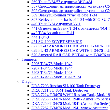
369 Танк Т-34/57 с пушкой ЗИС-4М
387 Самоходная артиллерийская установка С
392 Самоходная артиллерийская установка СУ-
389 Эвакуационный тягач на базе Т-34
397 Retriever on the basis of T-34 with SPG SU-
440 Танк Т-34 с пушкой У-11
441 Огнеметный танк Т-34 с огнеметом ФОГ-
442 T-34 Assault tank D-11
444 T-34-3
471 SU-100 EGYPT SERVICE
622 PL-43 ARMORED CAR WITH T-34/76 T
629 PL-43 ARMORED CAR WITH T-34/76 TU
670 Armored RAILCAR BDT-41 with T-34/76 tur
Trumpeter
7206 T-34/76 Model 1942
7207 T-34/85 Model 1944
7208 T-34/76 Model 1943
7209 T-34/85 Model 1944 z174
Dragon
DRA 7208 Russian SU-100 Tank Destroyer
DRA 7211 SU-85M Tank Destroyer
DRA 7224 T-34/76 WWII Russian Tank, Mod. 194
DRA 7258 T-34/76 Mod. 1940 - Armor Pro Series
DRA 7259 T-34/76 Mod. 1941 (Armor Pro Series
DRA 7262 T-34/76 Mod. 1941 w/new cast turret