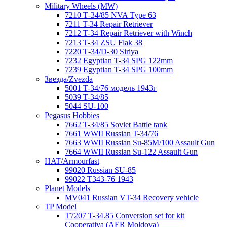
Military Wheels (MW)
7210 Т-34/85 NVA Type 63
7211 T-34 Repair Retriever
7212 T-34 Repair Retriever with Winch
7213 T-34 ZSU Flak 38
7220 Т-34/D-30 Siriya
7232 Egyptian T-34 SPG 122mm
7239 Egyptian T-34 SPG 100mm
Звезда/Zvezda
5001 T-34/76 модель 1943г
5039 T-34/85
5044 SU-100
Pegasus Hobbies
7662 T-34/85 Soviet Battle tank
7661 WWII Russian T-34/76
7663 WWII Russian Su-85M/100 Assault Gun
7664 WWII Russian Su-122 Assault Gun
HAT/Armourfast
99020 Russian SU-85
99022 T343-76 1943
Planet Models
MV041 Russian VT-34 Recovery vehicle
TP Model
T7207 T-34.85 Conversion set for kit
Cooperativa (AER Moldova)