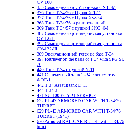
СУ-100
335 Самоходная арт. Установка СУ-85М
336 Танк Т-34/76 с Пушкой Л-11
337 Танк Т-34/76 с Пушкой Ф-34
368 Танк Т-34/76 экранированный
369 Танк Т-34/57 с пушкой ЗИС-4М
387 Самоходная артиллерийская установка
СУ-122П
392 Самоходная артиллерийская установка
СУ-122-III
389 Эвакуационный тягач на базе Т-34
397 Retriever on the basis of T-34 with SPG SU-
76
440 Танк Т-34 с пушкой У-11
441 Огнеметный танк Т-34 с огнеметом
ФОГ-1
442 T-34 Assault tank D-11
444 T-34-3
471 SU-100 EGYPT SERVICE
622 PL-43 ARMORED CAR WITH T-34/76
TURRET
629 PL-43 ARMORED CAR WITH T-34/76
TURRET (1941)
670 Armored RAILCAR BDT-41 with T-34/76
turret