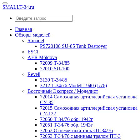
SMALLT-34.ru
Главная
Обзоры моделей
S-model
PS720108 SU-85 Tank Destroyer
ESCI
AER Moldova
72009 Т-34/85
72010 SU-100
Revell
3130 Т-34/85
3212 Т-34/76 Modell 1940 (1/76)
Восточный Экспресс / Моделист
72014 Самоходная артиллерийская установка
СУ-85
72015 Самоходная артиллерийская установка
СУ-122
72050 Т-34/76 обр. 1942г
72051 T-34/76 обр. 1943г
72052 Огнеметный танк OT-34/76
72053 T-34/76 с минным тралом ПТ-3