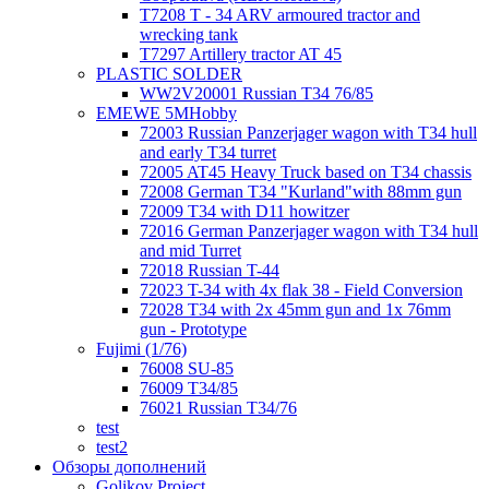
T7208 T - 34 ARV armoured tractor and
wrecking tank
T7297 Artillery tractor AT 45
PLASTIC SOLDER
WW2V20001 Russian T34 76/85
EMEWE 5MHobby
72003 Russian Panzerjager wagon with T34 hull
and early T34 turret
72005 AT45 Heavy Truck based on T34 chassis
72008 German T34 "Kurland"with 88mm gun
72009 T34 with D11 howitzer
72016 German Panzerjager wagon with T34 hull
and mid Turret
72018 Russian T-44
72023 T-34 with 4x flak 38 - Field Conversion
72028 T34 with 2x 45mm gun and 1x 76mm
gun - Prototype
Fujimi (1/76)
76008 SU-85
76009 T34/85
76021 Russian T34/76
test
test2
Обзоры дополнений
Golikov Project