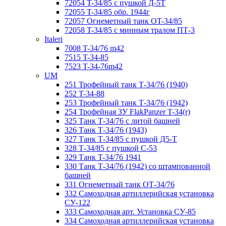
72054 T-34/85 с пушкой Д-5Т
72055 T-34/85 обр. 1944г
72057 Огнеметный танк ОT-34/85
72058 T-34/85 с минным тралом ПТ-3
Italeri
7008 T-34/76 m42
7515 T-34-85
7523 T-34-76m42
UM
251 Трофейный танк Т-34/76 (1940)
252 T-34-88
253 Трофейный танк Т-34/76 (1942)
254 Трофейная ЗУ FlakPanzer T-34(r)
325 Танк Т-34/76 с литой башней
326 Танк Т-34/76 (1943)
327 Танк Т-34/85 с пушкой Д5-Т
328 Т-34/85 с пушкой С-53
329 Танк T-34/76 1941
330 Танк Т-34/76 (1942) со штампованной
башней
331 Огнеметный танк ОТ-34/76
332 Самоходная артиллерийская установка
СУ-122
333 Самоходная арт. Установка СУ-85
334 Самоходная артиллерийская установка