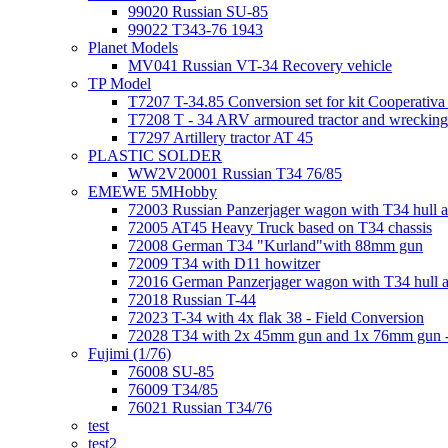
99020 Russian SU-85
99022 T343-76 1943
Planet Models
MV041 Russian VT-34 Recovery vehicle
TP Model
T7207 T-34.85 Conversion set for kit Cooperati
T7208 T - 34 ARV armoured tractor and wrecking
T7297 Artillery tractor AT 45
PLASTIC SOLDER
WW2V20001 Russian T34 76/85
EMEWE 5MHobby
72003 Russian Panzerjager wagon with T34 hull an
72005 AT45 Heavy Truck based on T34 chassis
72008 German T34 "Kurland"with 88mm gun
72009 T34 with D11 howitzer
72016 German Panzerjager wagon with T34 hull a
72018 Russian T-44
72023 T-34 with 4x flak 38 - Field Conversion
72028 T34 with 2x 45mm gun and 1x 76mm gun -
Fujimi (1/76)
76008 SU-85
76009 T34/85
76021 Russian T34/76
test
test2