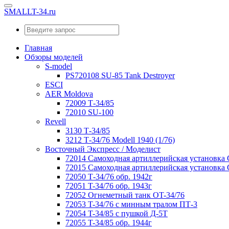
SMALLT-34.ru
Главная
Обзоры моделей
S-model
PS720108 SU-85 Tank Destroyer
ESCI
AER Moldova
72009 Т-34/85
72010 SU-100
Revell
3130 Т-34/85
3212 Т-34/76 Modell 1940 (1/76)
Восточный Экспресс / Моделист
72014 Самоходная артиллерийская установка
72015 Самоходная артиллерийская установка
72050 Т-34/76 обр. 1942г
72051 T-34/76 обр. 1943г
72052 Огнеметный танк OT-34/76
72053 T-34/76 с минным тралом ПТ-3
72054 T-34/85 с пушкой Д-5Т
72055 T-34/85 обр. 1944г