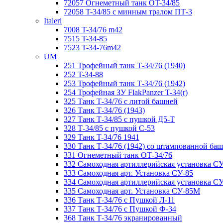
72057 Огнеметный танк ОT-34/85
72058 T-34/85 с минным тралом ПТ-3
Italeri
7008 T-34/76 m42
7515 T-34-85
7523 T-34-76m42
UM
251 Трофейный танк Т-34/76 (1940)
252 T-34-88
253 Трофейный танк Т-34/76 (1942)
254 Трофейная ЗУ FlakPanzer T-34(r)
325 Танк Т-34/76 с литой башней
326 Танк Т-34/76 (1943)
327 Танк Т-34/85 с пушкой Д5-Т
328 Т-34/85 с пушкой С-53
329 Танк T-34/76 1941
330 Танк Т-34/76 (1942) со штампованной ба
331 Огнеметный танк ОТ-34/76
332 Самоходная артиллерийская установка С
333 Самоходная арт. Установка СУ-85
334 Самоходная артиллерийская установка С
335 Самоходная арт. Установка СУ-85М
336 Танк Т-34/76 с Пушкой Л-11
337 Танк Т-34/76 с Пушкой Ф-34
368 Танк Т-34/76 экранированный