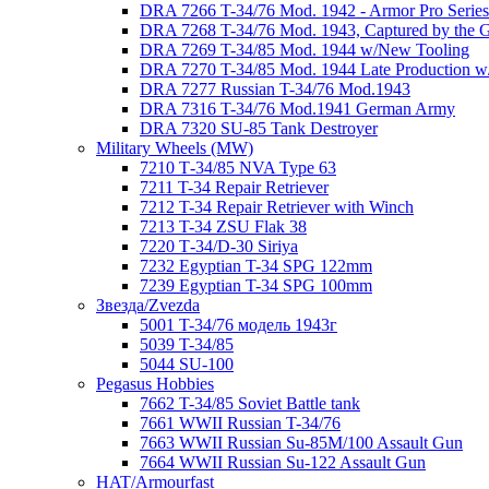
DRA 7266 T-34/76 Mod. 1942 - Armor Pro Series
DRA 7268 T-34/76 Mod. 1943, Captured by the
DRA 7269 T-34/85 Mod. 1944 w/New Tooling
DRA 7270 T-34/85 Mod. 1944 Late Production w/"
DRA 7277 Russian T-34/76 Mod.1943
DRA 7316 T-34/76 Mod.1941 German Army
DRA 7320 SU-85 Tank Destroyer
Military Wheels (MW)
7210 Т-34/85 NVA Type 63
7211 T-34 Repair Retriever
7212 T-34 Repair Retriever with Winch
7213 T-34 ZSU Flak 38
7220 Т-34/D-30 Siriya
7232 Egyptian T-34 SPG 122mm
7239 Egyptian T-34 SPG 100mm
Звезда/Zvezda
5001 T-34/76 модель 1943г
5039 T-34/85
5044 SU-100
Pegasus Hobbies
7662 T-34/85 Soviet Battle tank
7661 WWII Russian T-34/76
7663 WWII Russian Su-85M/100 Assault Gun
7664 WWII Russian Su-122 Assault Gun
HAT/Armourfast