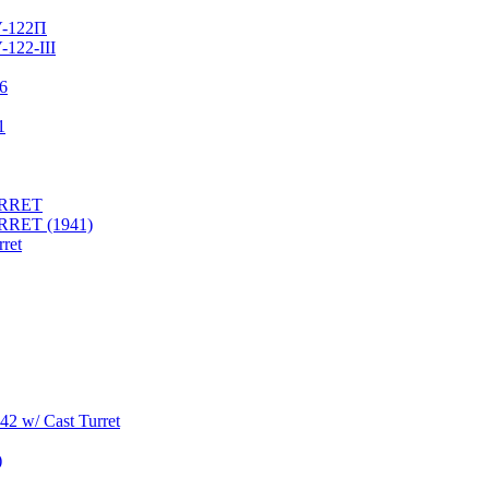
У-122П
122-III
76
1
URRET
RRET (1941)
ret
2 w/ Cast Turret
)