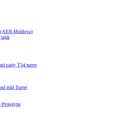
va (AER Moldova)
 tank
d early T34 turret
nd mid Turret
 Prototype