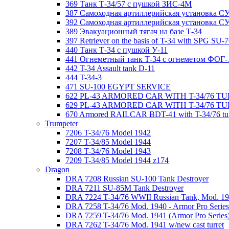
369 Танк Т-34/57 с пушкой ЗИС-4М
387 Самоходная артиллерийская установка С
392 Самоходная артиллерийская установка СУ-
389 Эвакуационный тягач на базе Т-34
397 Retriever on the basis of T-34 with SPG SU-
440 Танк Т-34 с пушкой У-11
441 Огнеметный танк Т-34 с огнеметом ФОГ-
442 T-34 Assault tank D-11
444 T-34-3
471 SU-100 EGYPT SERVICE
622 PL-43 ARMORED CAR WITH T-34/76 T
629 PL-43 ARMORED CAR WITH T-34/76 TU
670 Armored RAILCAR BDT-41 with T-34/76 tur
Trumpeter
7206 T-34/76 Model 1942
7207 T-34/85 Model 1944
7208 T-34/76 Model 1943
7209 T-34/85 Model 1944 z174
Dragon
DRA 7208 Russian SU-100 Tank Destroyer
DRA 7211 SU-85M Tank Destroyer
DRA 7224 T-34/76 WWII Russian Tank, Mod. 194
DRA 7258 T-34/76 Mod. 1940 - Armor Pro Series
DRA 7259 T-34/76 Mod. 1941 (Armor Pro Series
DRA 7262 T-34/76 Mod. 1941 w/new cast turret