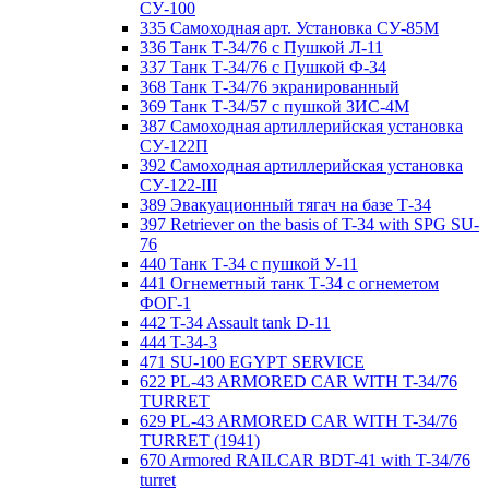
СУ-100
335 Самоходная арт. Установка СУ-85М
336 Танк Т-34/76 с Пушкой Л-11
337 Танк Т-34/76 с Пушкой Ф-34
368 Танк Т-34/76 экранированный
369 Танк Т-34/57 с пушкой ЗИС-4М
387 Самоходная артиллерийская установка
СУ-122П
392 Самоходная артиллерийская установка
СУ-122-III
389 Эвакуационный тягач на базе Т-34
397 Retriever on the basis of T-34 with SPG SU-
76
440 Танк Т-34 с пушкой У-11
441 Огнеметный танк Т-34 с огнеметом
ФОГ-1
442 T-34 Assault tank D-11
444 T-34-3
471 SU-100 EGYPT SERVICE
622 PL-43 ARMORED CAR WITH T-34/76
TURRET
629 PL-43 ARMORED CAR WITH T-34/76
TURRET (1941)
670 Armored RAILCAR BDT-41 with T-34/76
turret