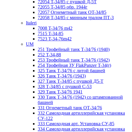
72054 T-34/85 с пушкой Д-5Т
72055 T-34/85 обр. 1944г
72057 Огнеметный танк ОT-34/85
72058 T-34/85 с минным тралом ПТ-3
Italeri
7008 T-34/76 m42
7515 T-34-85
7523 T-34-76m42
UM
251 Трофейный танк Т-34/76 (1940)
252 T-34-88
253 Трофейный танк Т-34/76 (1942)
254 Трофейная ЗУ FlakPanzer T-34(r)
325 Танк Т-34/76 с литой башней
326 Танк Т-34/76 (1943)
327 Танк Т-34/85 с пушкой Д5-Т
328 Т-34/85 с пушкой С-53
329 Танк T-34/76 1941
330 Танк Т-34/76 (1942) со штампованной
башней
331 Огнеметный танк ОТ-34/76
332 Самоходная артиллерийская установка
СУ-122
333 Самоходная арт. Установка СУ-85
334 Самоходная артиллерийская установка