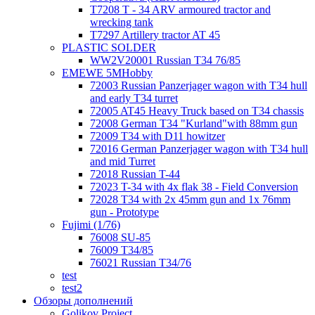
T7208 T - 34 ARV armoured tractor and
wrecking tank
T7297 Artillery tractor AT 45
PLASTIC SOLDER
WW2V20001 Russian T34 76/85
EMEWE 5MHobby
72003 Russian Panzerjager wagon with T34 hull
and early T34 turret
72005 AT45 Heavy Truck based on T34 chassis
72008 German T34 "Kurland"with 88mm gun
72009 T34 with D11 howitzer
72016 German Panzerjager wagon with T34 hull
and mid Turret
72018 Russian T-44
72023 T-34 with 4x flak 38 - Field Conversion
72028 T34 with 2x 45mm gun and 1x 76mm
gun - Prototype
Fujimi (1/76)
76008 SU-85
76009 T34/85
76021 Russian T34/76
test
test2
Обзоры дополнений
Golikov Project