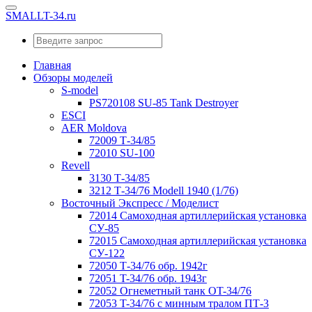
SMALLT-34.ru
Главная
Обзоры моделей
S-model
PS720108 SU-85 Tank Destroyer
ESCI
AER Moldova
72009 Т-34/85
72010 SU-100
Revell
3130 Т-34/85
3212 Т-34/76 Modell 1940 (1/76)
Восточный Экспресс / Моделист
72014 Самоходная артиллерийская установка
СУ-85
72015 Самоходная артиллерийская установка
СУ-122
72050 Т-34/76 обр. 1942г
72051 T-34/76 обр. 1943г
72052 Огнеметный танк OT-34/76
72053 T-34/76 с минным тралом ПТ-3