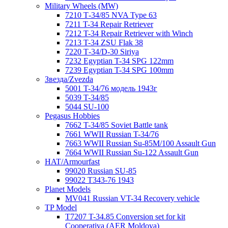
Military Wheels (MW)
7210 Т-34/85 NVA Type 63
7211 T-34 Repair Retriever
7212 T-34 Repair Retriever with Winch
7213 T-34 ZSU Flak 38
7220 Т-34/D-30 Siriya
7232 Egyptian T-34 SPG 122mm
7239 Egyptian T-34 SPG 100mm
Звезда/Zvezda
5001 T-34/76 модель 1943г
5039 T-34/85
5044 SU-100
Pegasus Hobbies
7662 T-34/85 Soviet Battle tank
7661 WWII Russian T-34/76
7663 WWII Russian Su-85M/100 Assault Gun
7664 WWII Russian Su-122 Assault Gun
HAT/Armourfast
99020 Russian SU-85
99022 T343-76 1943
Planet Models
MV041 Russian VT-34 Recovery vehicle
TP Model
T7207 T-34.85 Conversion set for kit
Cooperativa (AER Moldova)