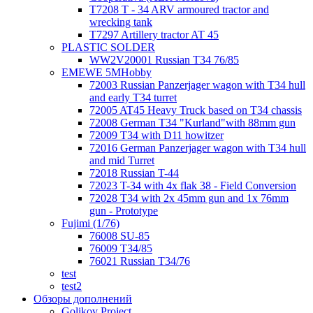
T7208 T - 34 ARV armoured tractor and
wrecking tank
T7297 Artillery tractor AT 45
PLASTIC SOLDER
WW2V20001 Russian T34 76/85
EMEWE 5MHobby
72003 Russian Panzerjager wagon with T34 hull
and early T34 turret
72005 AT45 Heavy Truck based on T34 chassis
72008 German T34 "Kurland"with 88mm gun
72009 T34 with D11 howitzer
72016 German Panzerjager wagon with T34 hull
and mid Turret
72018 Russian T-44
72023 T-34 with 4x flak 38 - Field Conversion
72028 T34 with 2x 45mm gun and 1x 76mm
gun - Prototype
Fujimi (1/76)
76008 SU-85
76009 T34/85
76021 Russian T34/76
test
test2
Обзоры дополнений
Golikov Project