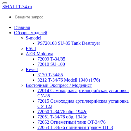
SMALLT-34.ru
Главная
Обзоры моделей
S-model
PS720108 SU-85 Tank Destroyer
ESCI
AER Moldova
72009 Т-34/85
72010 SU-100
Revell
3130 Т-34/85
3212 Т-34/76 Modell 1940 (1/76)
Восточный Экспресс / Моделист
72014 Самоходная артиллерийская установка
СУ-85
72015 Самоходная артиллерийская установка
СУ-122
72050 Т-34/76 обр. 1942г
72051 T-34/76 обр. 1943г
72052 Огнеметный танк OT-34/76
72053 T-34/76 с минным тралом ПТ-3