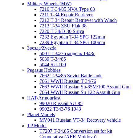
Military Wheels (MW)
7210 Т-34/85 NVA Type 63
7211 T-34 Repair Retriever
7212 T-34 Repair Retriever with Winch
7213 T-34 ZSU Flak 38
7220 Т-34/D-30 Siriya
7232 Egyptian T-34 SPG 122mm
7239 Egyptian T-34 SPG 100mm
Звезда/Zvezda
5001 T-34/76 модель 1943г
5039 T-34/85
5044 SU-100
Pegasus Hobbies
7662 T-34/85 Soviet Battle tank
7661 WWII Russian T-34/76
7663 WWII Russian Su-85M/100 Assault Gun
7664 WWII Russian Su-122 Assault Gun
HAT/Armourfast
99020 Russian SU-85
99022 T343-76 1943
Planet Models
MV041 Russian VT-34 Recovery vehicle
TP Model
T7207 T-34.85 Conversion set for kit
Cooperativa (AER Moldova)