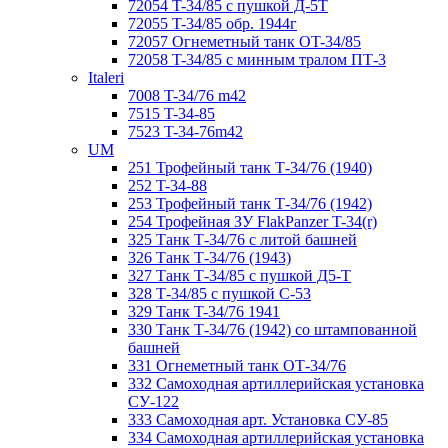
72054 T-34/85 с пушкой Д-5Т
72055 T-34/85 обр. 1944г
72057 Огнеметный танк ОT-34/85
72058 T-34/85 с минным тралом ПТ-3
Italeri
7008 T-34/76 m42
7515 T-34-85
7523 T-34-76m42
UM
251 Трофейный танк Т-34/76 (1940)
252 T-34-88
253 Трофейный танк Т-34/76 (1942)
254 Трофейная ЗУ FlakPanzer T-34(r)
325 Танк Т-34/76 с литой башней
326 Танк Т-34/76 (1943)
327 Танк Т-34/85 с пушкой Д5-Т
328 Т-34/85 с пушкой С-53
329 Танк T-34/76 1941
330 Танк Т-34/76 (1942) со штампованной
башней
331 Огнеметный танк ОТ-34/76
332 Самоходная артиллерийская установка
СУ-122
333 Самоходная арт. Установка СУ-85
334 Самоходная артиллерийская установка