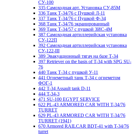
СУ-100
335 Самоходная арт. Установка СУ-85М
336 Танк Т-34/76 с Пушкой Л-11
337 Танк Т-34/76 с Пушкой Ф-34
368 Танк Т-34/76 экранированный
369 Танк Т-34/57 с пушкой ЗИС-4М
387 Самоходная артиллерийская установка
СУ-122П
392 Самоходная артиллерийская установка
СУ-122-III
389 Эвакуационный тягач на базе Т-34
397 Retriever on the basis of T-34 with SPG SU-
76
440 Танк Т-34 с пушкой У-11
441 Огнеметный танк Т-34 с огнеметом
ФОГ-1
442 T-34 Assault tank D-11
444 T-34-3
471 SU-100 EGYPT SERVICE
622 PL-43 ARMORED CAR WITH T-34/76
TURRET
629 PL-43 ARMORED CAR WITH T-34/76
TURRET (1941)
670 Armored RAILCAR BDT-41 with T-34/76
turret