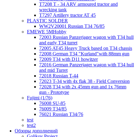
T7208 T - 34 ARV armoured tractor and
wrecking tank
T7297 Artillery tractor AT 45
PLASTIC SOLDER
WW2V20001 Russian T34 76/85
EMEWE 5MHobby
72003 Russian Panzerjager wagon with T34 hull
and early T34 turret
72005 AT45 Heavy Truck based on T34 chassis
72008 German T34 "Kurland"with 88mm gun
72009 T34 with D11 howitzer
72016 German Panzerjager wagon with T34 hull
and mid Turret
72018 Russian T-44
72023 T-34 with 4x flak 38 - Field Conversion
72028 T34 with 2x 45mm gun and 1x 76mm
gun - Prototype
Fujimi (1/76)
76008 SU-85
76009 T34/85
76021 Russian T34/76
test
test2
Обзоры дополнений
Golikov Project