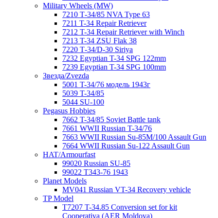
Military Wheels (MW)
7210 Т-34/85 NVA Type 63
7211 T-34 Repair Retriever
7212 T-34 Repair Retriever with Winch
7213 T-34 ZSU Flak 38
7220 Т-34/D-30 Siriya
7232 Egyptian T-34 SPG 122mm
7239 Egyptian T-34 SPG 100mm
Звезда/Zvezda
5001 T-34/76 модель 1943г
5039 T-34/85
5044 SU-100
Pegasus Hobbies
7662 T-34/85 Soviet Battle tank
7661 WWII Russian T-34/76
7663 WWII Russian Su-85M/100 Assault Gun
7664 WWII Russian Su-122 Assault Gun
HAT/Armourfast
99020 Russian SU-85
99022 T343-76 1943
Planet Models
MV041 Russian VT-34 Recovery vehicle
TP Model
T7207 T-34.85 Conversion set for kit
Cooperativa (AER Moldova)