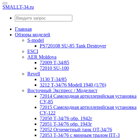
SMALLT-34.ru
Главная
Обзоры моделей
S-model
PS720108 SU-85 Tank Destroyer
ESCI
AER Moldova
72009 Т-34/85
72010 SU-100
Revell
3130 Т-34/85
3212 Т-34/76 Modell 1940 (1/76)
Восточный Экспресс / Моделист
72014 Самоходная артиллерийская установка
СУ-85
72015 Самоходная артиллерийская установка
СУ-122
72050 Т-34/76 обр. 1942г
72051 T-34/76 обр. 1943г
72052 Огнеметный танк OT-34/76
72053 T-34/76 с минным тралом ПТ-3