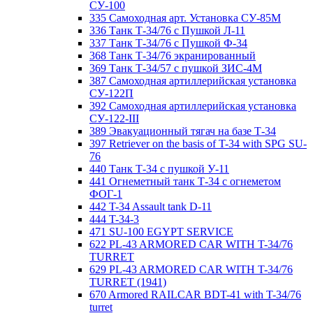
СУ-100
335 Самоходная арт. Установка СУ-85М
336 Танк Т-34/76 с Пушкой Л-11
337 Танк Т-34/76 с Пушкой Ф-34
368 Танк Т-34/76 экранированный
369 Танк Т-34/57 с пушкой ЗИС-4М
387 Самоходная артиллерийская установка
СУ-122П
392 Самоходная артиллерийская установка
СУ-122-III
389 Эвакуационный тягач на базе Т-34
397 Retriever on the basis of T-34 with SPG SU-
76
440 Танк Т-34 с пушкой У-11
441 Огнеметный танк Т-34 с огнеметом
ФОГ-1
442 T-34 Assault tank D-11
444 T-34-3
471 SU-100 EGYPT SERVICE
622 PL-43 ARMORED CAR WITH T-34/76
TURRET
629 PL-43 ARMORED CAR WITH T-34/76
TURRET (1941)
670 Armored RAILCAR BDT-41 with T-34/76
turret