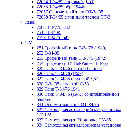
72054 T-34/85 с пушкой Д-5Т
72055 T-34/85 обр. 1944г
72057 Огнеметный танк ОT-34/85
72058 T-34/85 с минным тралом ПТ-3
Italeri
7008 T-34/76 m42
7515 T-34-85
7523 T-34-76m42
UM
251 Трофейный танк Т-34/76 (1940)
252 T-34-88
253 Трофейный танк Т-34/76 (1942)
254 Трофейная ЗУ FlakPanzer T-34(r)
325 Танк Т-34/76 с литой башней
326 Танк Т-34/76 (1943)
327 Танк Т-34/85 с пушкой Д5-Т
328 Т-34/85 с пушкой С-53
329 Танк T-34/76 1941
330 Танк Т-34/76 (1942) со штампованной
башней
331 Огнеметный танк ОТ-34/76
332 Самоходная артиллерийская установка
СУ-122
333 Самоходная арт. Установка СУ-85
334 Самоходная артиллерийская установка