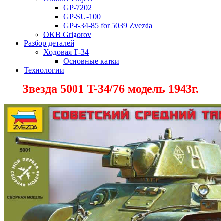
GP-7202
GP-SU-100
GP-t-34-85 for 5039 Zvezda
OKB Grigorov
Разбор деталей
Ходовая Т-34
Основные катки
Технологии
Звезда 5001 T-34/76 модель 1943г.