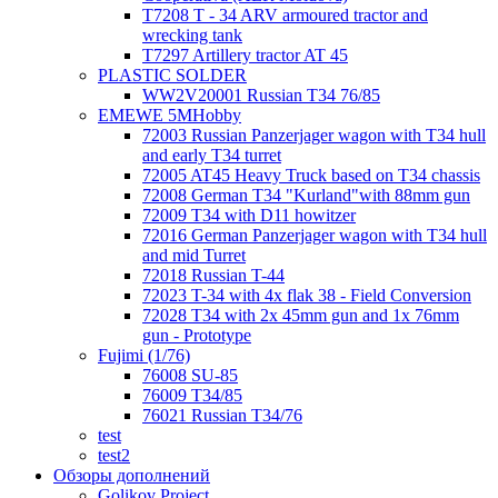
T7208 T - 34 ARV armoured tractor and
wrecking tank
T7297 Artillery tractor AT 45
PLASTIC SOLDER
WW2V20001 Russian T34 76/85
EMEWE 5MHobby
72003 Russian Panzerjager wagon with T34 hull
and early T34 turret
72005 AT45 Heavy Truck based on T34 chassis
72008 German T34 "Kurland"with 88mm gun
72009 T34 with D11 howitzer
72016 German Panzerjager wagon with T34 hull
and mid Turret
72018 Russian T-44
72023 T-34 with 4x flak 38 - Field Conversion
72028 T34 with 2x 45mm gun and 1x 76mm
gun - Prototype
Fujimi (1/76)
76008 SU-85
76009 T34/85
76021 Russian T34/76
test
test2
Обзоры дополнений
Golikov Project