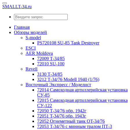
SMALLT-34.ru
Главная
Обзоры моделей
S-model
PS720108 SU-85 Tank Destroyer
ESCI
AER Moldova
72009 Т-34/85
72010 SU-100
Revell
3130 Т-34/85
3212 Т-34/76 Modell 1940 (1/76)
Восточный Экспресс / Моделист
72014 Самоходная артиллерийская установка
СУ-85
72015 Самоходная артиллерийская установка
СУ-122
72050 Т-34/76 обр. 1942г
72051 T-34/76 обр. 1943г
72052 Огнеметный танк OT-34/76
72053 T-34/76 с минным тралом ПТ-3