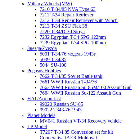
Military Wheels (MW)
7210 Т-34/85 NVA Type 63
7211 T-34 Repair Retriever
7212 T-34 Repair Retriever with Winch
7213 T-34 ZSU Flak 38
7220 Т-34/D-30 Siriya
7232 Egyptian T-34 SPG 122mm
7239 Egyptian T-34 SPG 100mm
Звезда/Zvezda
5001 T-34/76 модель 1943г
5039 T-34/85
5044 SU-100
Pegasus Hobbies
7662 T-34/85 Soviet Battle tank
7661 WWII Russian T-34/76
7663 WWII Russian Su-85M/100 Assault Gun
7664 WWII Russian Su-122 Assault Gun
HAT/Armourfast
99020 Russian SU-85
99022 T343-76 1943
Planet Models
MV041 Russian VT-34 Recovery vehicle
TP Model
T7207 T-34.85 Conversion set for kit
Cooperativa (AER Moldova)