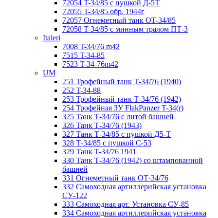
72054 T-34/85 с пушкой Д-5Т
72055 T-34/85 обр. 1944г
72057 Огнеметный танк ОT-34/85
72058 T-34/85 с минным тралом ПТ-3
Italeri
7008 T-34/76 m42
7515 T-34-85
7523 T-34-76m42
UM
251 Трофейный танк Т-34/76 (1940)
252 T-34-88
253 Трофейный танк Т-34/76 (1942)
254 Трофейная ЗУ FlakPanzer T-34(r)
325 Танк Т-34/76 с литой башней
326 Танк Т-34/76 (1943)
327 Танк Т-34/85 с пушкой Д5-Т
328 Т-34/85 с пушкой С-53
329 Танк T-34/76 1941
330 Танк Т-34/76 (1942) со штампованной
башней
331 Огнеметный танк ОТ-34/76
332 Самоходная артиллерийская установка
СУ-122
333 Самоходная арт. Установка СУ-85
334 Самоходная артиллерийская установка