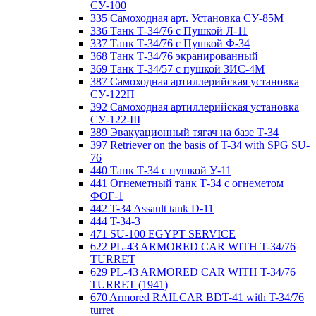
СУ-100
335 Самоходная арт. Установка СУ-85М
336 Танк Т-34/76 с Пушкой Л-11
337 Танк Т-34/76 с Пушкой Ф-34
368 Танк Т-34/76 экранированный
369 Танк Т-34/57 с пушкой ЗИС-4М
387 Самоходная артиллерийская установка
СУ-122П
392 Самоходная артиллерийская установка
СУ-122-III
389 Эвакуационный тягач на базе Т-34
397 Retriever on the basis of T-34 with SPG SU-
76
440 Танк Т-34 с пушкой У-11
441 Огнеметный танк Т-34 с огнеметом
ФОГ-1
442 T-34 Assault tank D-11
444 T-34-3
471 SU-100 EGYPT SERVICE
622 PL-43 ARMORED CAR WITH T-34/76
TURRET
629 PL-43 ARMORED CAR WITH T-34/76
TURRET (1941)
670 Armored RAILCAR BDT-41 with T-34/76
turret