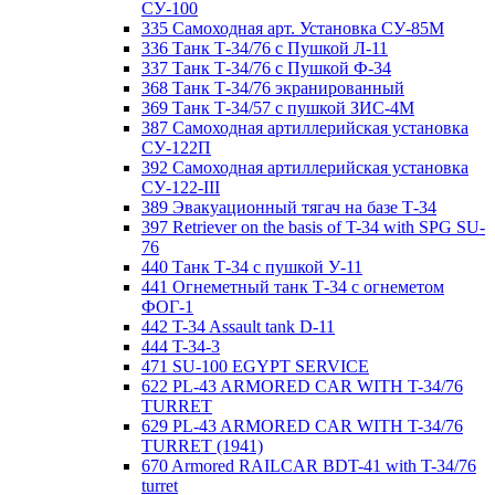
СУ-100
335 Самоходная арт. Установка СУ-85М
336 Танк Т-34/76 с Пушкой Л-11
337 Танк Т-34/76 с Пушкой Ф-34
368 Танк Т-34/76 экранированный
369 Танк Т-34/57 с пушкой ЗИС-4М
387 Самоходная артиллерийская установка
СУ-122П
392 Самоходная артиллерийская установка
СУ-122-III
389 Эвакуационный тягач на базе Т-34
397 Retriever on the basis of T-34 with SPG SU-
76
440 Танк Т-34 с пушкой У-11
441 Огнеметный танк Т-34 с огнеметом
ФОГ-1
442 T-34 Assault tank D-11
444 T-34-3
471 SU-100 EGYPT SERVICE
622 PL-43 ARMORED CAR WITH T-34/76
TURRET
629 PL-43 ARMORED CAR WITH T-34/76
TURRET (1941)
670 Armored RAILCAR BDT-41 with T-34/76
turret