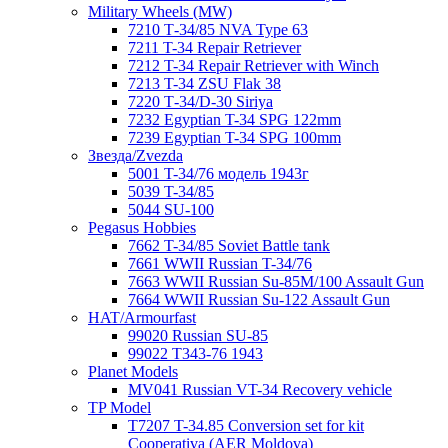
Military Wheels (MW)
7210 Т-34/85 NVA Type 63
7211 T-34 Repair Retriever
7212 T-34 Repair Retriever with Winch
7213 T-34 ZSU Flak 38
7220 Т-34/D-30 Siriya
7232 Egyptian T-34 SPG 122mm
7239 Egyptian T-34 SPG 100mm
Звезда/Zvezda
5001 T-34/76 модель 1943г
5039 T-34/85
5044 SU-100
Pegasus Hobbies
7662 T-34/85 Soviet Battle tank
7661 WWII Russian T-34/76
7663 WWII Russian Su-85M/100 Assault Gun
7664 WWII Russian Su-122 Assault Gun
HAT/Armourfast
99020 Russian SU-85
99022 T343-76 1943
Planet Models
MV041 Russian VT-34 Recovery vehicle
TP Model
T7207 T-34.85 Conversion set for kit
Cooperativa (AER Moldova)