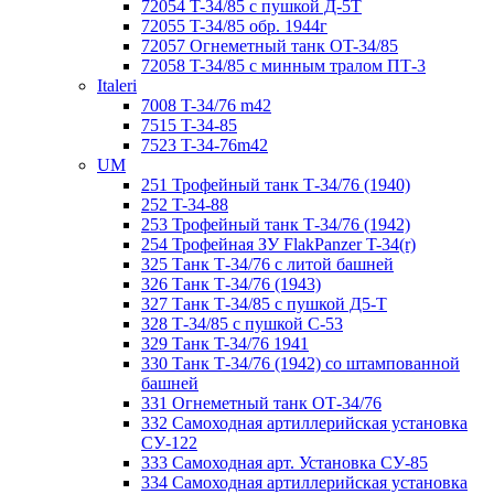
72054 T-34/85 с пушкой Д-5Т
72055 T-34/85 обр. 1944г
72057 Огнеметный танк ОT-34/85
72058 T-34/85 с минным тралом ПТ-3
Italeri
7008 T-34/76 m42
7515 T-34-85
7523 T-34-76m42
UM
251 Трофейный танк Т-34/76 (1940)
252 T-34-88
253 Трофейный танк Т-34/76 (1942)
254 Трофейная ЗУ FlakPanzer T-34(r)
325 Танк Т-34/76 с литой башней
326 Танк Т-34/76 (1943)
327 Танк Т-34/85 с пушкой Д5-Т
328 Т-34/85 с пушкой С-53
329 Танк T-34/76 1941
330 Танк Т-34/76 (1942) со штампованной
башней
331 Огнеметный танк ОТ-34/76
332 Самоходная артиллерийская установка
СУ-122
333 Самоходная арт. Установка СУ-85
334 Самоходная артиллерийская установка