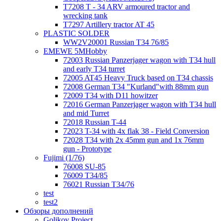
T7208 T - 34 ARV armoured tractor and
wrecking tank
T7297 Artillery tractor AT 45
PLASTIC SOLDER
WW2V20001 Russian T34 76/85
EMEWE 5MHobby
72003 Russian Panzerjager wagon with T34 hull
and early T34 turret
72005 AT45 Heavy Truck based on T34 chassis
72008 German T34 "Kurland"with 88mm gun
72009 T34 with D11 howitzer
72016 German Panzerjager wagon with T34 hull
and mid Turret
72018 Russian T-44
72023 T-34 with 4x flak 38 - Field Conversion
72028 T34 with 2x 45mm gun and 1x 76mm
gun - Prototype
Fujimi (1/76)
76008 SU-85
76009 T34/85
76021 Russian T34/76
test
test2
Обзоры дополнений
Golikov Project