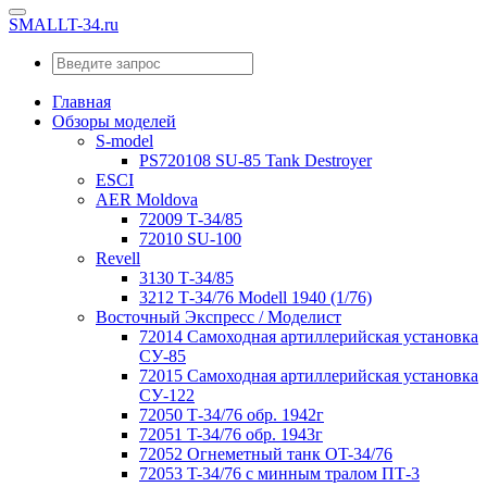
SMALLT-34.ru
Главная
Обзоры моделей
S-model
PS720108 SU-85 Tank Destroyer
ESCI
AER Moldova
72009 Т-34/85
72010 SU-100
Revell
3130 Т-34/85
3212 Т-34/76 Modell 1940 (1/76)
Восточный Экспресс / Моделист
72014 Самоходная артиллерийская установка
СУ-85
72015 Самоходная артиллерийская установка
СУ-122
72050 Т-34/76 обр. 1942г
72051 T-34/76 обр. 1943г
72052 Огнеметный танк OT-34/76
72053 T-34/76 с минным тралом ПТ-3