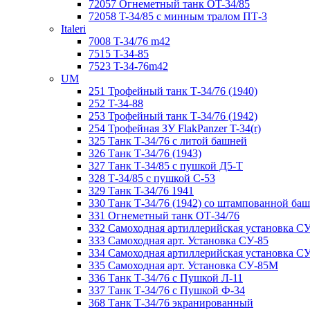
72057 Огнеметный танк ОT-34/85
72058 T-34/85 с минным тралом ПТ-3
Italeri
7008 T-34/76 m42
7515 T-34-85
7523 T-34-76m42
UM
251 Трофейный танк Т-34/76 (1940)
252 T-34-88
253 Трофейный танк Т-34/76 (1942)
254 Трофейная ЗУ FlakPanzer T-34(r)
325 Танк Т-34/76 с литой башней
326 Танк Т-34/76 (1943)
327 Танк Т-34/85 с пушкой Д5-Т
328 Т-34/85 с пушкой С-53
329 Танк T-34/76 1941
330 Танк Т-34/76 (1942) со штампованной ба
331 Огнеметный танк ОТ-34/76
332 Самоходная артиллерийская установка С
333 Самоходная арт. Установка СУ-85
334 Самоходная артиллерийская установка С
335 Самоходная арт. Установка СУ-85М
336 Танк Т-34/76 с Пушкой Л-11
337 Танк Т-34/76 с Пушкой Ф-34
368 Танк Т-34/76 экранированный