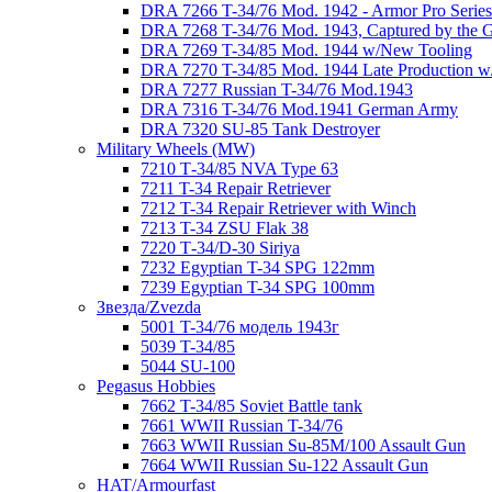
DRA 7266 T-34/76 Mod. 1942 - Armor Pro Series
DRA 7268 T-34/76 Mod. 1943, Captured by the
DRA 7269 T-34/85 Mod. 1944 w/New Tooling
DRA 7270 T-34/85 Mod. 1944 Late Production w/"
DRA 7277 Russian T-34/76 Mod.1943
DRA 7316 T-34/76 Mod.1941 German Army
DRA 7320 SU-85 Tank Destroyer
Military Wheels (MW)
7210 Т-34/85 NVA Type 63
7211 T-34 Repair Retriever
7212 T-34 Repair Retriever with Winch
7213 T-34 ZSU Flak 38
7220 Т-34/D-30 Siriya
7232 Egyptian T-34 SPG 122mm
7239 Egyptian T-34 SPG 100mm
Звезда/Zvezda
5001 T-34/76 модель 1943г
5039 T-34/85
5044 SU-100
Pegasus Hobbies
7662 T-34/85 Soviet Battle tank
7661 WWII Russian T-34/76
7663 WWII Russian Su-85M/100 Assault Gun
7664 WWII Russian Su-122 Assault Gun
HAT/Armourfast