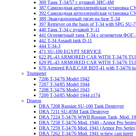
369 Танк Т-34/57 с пушкой ЗИС-4М
387 Самоходная артиллерийская установка С
392 Самоходная артиллерийская установка СУ-
389 Эвакуационный тягач на базе Т-34
397 Retriever on the basis of T-34 with SPG SU-
440 Танк Т-34 с пушкой У-11
441 Огнеметный танк Т-34 с огнеметом ФОГ-
442 T-34 Assault tank D-11
444 T-34-3
471 SU-100 EGYPT SERVICE
622 PL-43 ARMORED CAR WITH T-34/76 T
629 PL-43 ARMORED CAR WITH T-34/76 TU
670 Armored RAILCAR BDT-41 with T-34/76 tur
Trumpeter
7206 T-34/76 Model 1942
7207 T-34/85 Model 1944
7208 T-34/76 Model 1943
7209 T-34/85 Model 1944 z174
Dragon
DRA 7208 Russian SU-100 Tank Destroyer
DRA 7211 SU-85M Tank Destroyer
DRA 7224 T-34/76 WWII Russian Tank, Mod. 194
DRA 7258 T-34/76 Mod. 1940 - Armor Pro Series
DRA 7259 T-34/76 Mod. 1941 (Armor Pro Series
DRA 7262 T-34/76 Mod. 1941 w/new cast turret