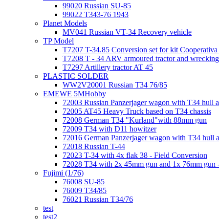
99020 Russian SU-85
99022 T343-76 1943
Planet Models
MV041 Russian VT-34 Recovery vehicle
TP Model
T7207 T-34.85 Conversion set for kit Cooperati
T7208 T - 34 ARV armoured tractor and wrecking
T7297 Artillery tractor AT 45
PLASTIC SOLDER
WW2V20001 Russian T34 76/85
EMEWE 5MHobby
72003 Russian Panzerjager wagon with T34 hull an
72005 AT45 Heavy Truck based on T34 chassis
72008 German T34 "Kurland"with 88mm gun
72009 T34 with D11 howitzer
72016 German Panzerjager wagon with T34 hull a
72018 Russian T-44
72023 T-34 with 4x flak 38 - Field Conversion
72028 T34 with 2x 45mm gun and 1x 76mm gun -
Fujimi (1/76)
76008 SU-85
76009 T34/85
76021 Russian T34/76
test
test2