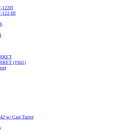
У-122П
122-III
76
1
URRET
RRET (1941)
ret
2 w/ Cast Turret
)