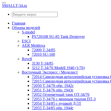
SMALLT-34.ru
Главная
Обзоры моделей
S-model
PS720108 SU-85 Tank Destroyer
ESCI
AER Moldova
72009 Т-34/85
72010 SU-100
Revell
3130 Т-34/85
3212 Т-34/76 Modell 1940 (1/76)
Восточный Экспресс / Моделист
72014 Самоходная артиллерийская установка
72015 Самоходная артиллерийская установка
72050 Т-34/76 обр. 1942г
72051 T-34/76 обр. 1943г
72052 Огнеметный танк OT-34/76
72053 T-34/76 с минным тралом ПТ-3
72054 T-34/85 с пушкой Д-5Т
72055 T-34/85 обр. 1944г