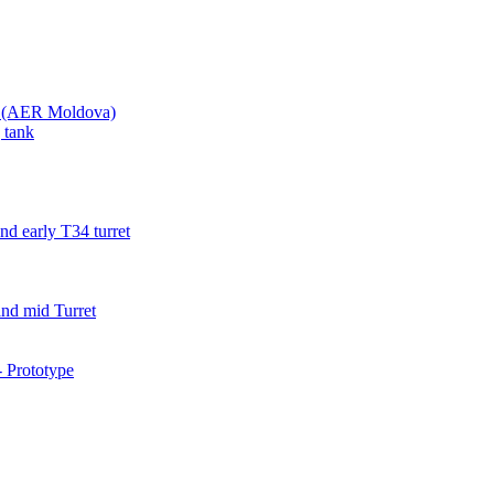
va (AER Moldova)
 tank
d early T34 turret
nd mid Turret
 Prototype