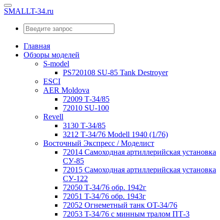
SMALLT-34.ru
Главная
Обзоры моделей
S-model
PS720108 SU-85 Tank Destroyer
ESCI
AER Moldova
72009 Т-34/85
72010 SU-100
Revell
3130 Т-34/85
3212 Т-34/76 Modell 1940 (1/76)
Восточный Экспресс / Моделист
72014 Самоходная артиллерийская установка
СУ-85
72015 Самоходная артиллерийская установка
СУ-122
72050 Т-34/76 обр. 1942г
72051 T-34/76 обр. 1943г
72052 Огнеметный танк OT-34/76
72053 T-34/76 с минным тралом ПТ-3