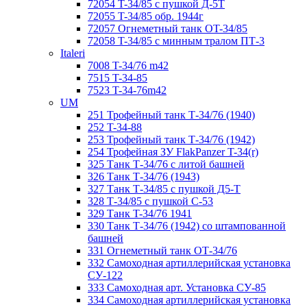
72054 T-34/85 с пушкой Д-5Т
72055 T-34/85 обр. 1944г
72057 Огнеметный танк ОT-34/85
72058 T-34/85 с минным тралом ПТ-3
Italeri
7008 T-34/76 m42
7515 T-34-85
7523 T-34-76m42
UM
251 Трофейный танк Т-34/76 (1940)
252 T-34-88
253 Трофейный танк Т-34/76 (1942)
254 Трофейная ЗУ FlakPanzer T-34(r)
325 Танк Т-34/76 с литой башней
326 Танк Т-34/76 (1943)
327 Танк Т-34/85 с пушкой Д5-Т
328 Т-34/85 с пушкой С-53
329 Танк T-34/76 1941
330 Танк Т-34/76 (1942) со штампованной
башней
331 Огнеметный танк ОТ-34/76
332 Самоходная артиллерийская установка
СУ-122
333 Самоходная арт. Установка СУ-85
334 Самоходная артиллерийская установка