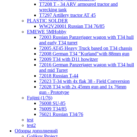
T7208 T - 34 ARV armoured tractor and
wrecking tank
T7297 Artillery tractor AT 45
PLASTIC SOLDER
WW2V20001 Russian T34 76/85
EMEWE 5MHobby
72003 Russian Panzerjager wagon with T34 hull
and early T34 turret
72005 AT45 Heavy Truck based on T34 chassis
72008 German T34 "Kurland"with 88mm gun
72009 T34 with D11 howitzer
72016 German Panzerjager wagon with T34 hull
and mid Turret
72018 Russian T-44
72023 T-34 with 4x flak 38 - Field Conversion
72028 T34 with 2x 45mm gun and 1x 76mm
gun - Prototype
Fujimi (1/76)
76008 SU-85
76009 T34/85
76021 Russian T34/76
test
test2
Обзоры дополнений
Golikov Project