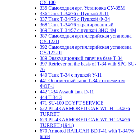
СУ-100
335 Самоходная арт. Установка СУ-85М
336 Танк Т-34/76 с Пушкой Л-11
337 Танк Т-34/76 с Пушкой Ф-34
368 Танк Т-34/76 экранированный
369 Танк Т-34/57 с пушкой ЗИС-4М
387 Самоходная артиллерийская установка
СУ-122П
392 Самоходная артиллерийская установка
СУ-122-III
389 Эвакуационный тягач на базе Т-34
397 Retriever on the basis of T-34 with SPG SU-
76
440 Танк Т-34 с пушкой У-11
441 Огнеметный танк Т-34 с огнеметом
ФОГ-1
442 T-34 Assault tank D-11
444 T-34-3
471 SU-100 EGYPT SERVICE
622 PL-43 ARMORED CAR WITH T-34/76
TURRET
629 PL-43 ARMORED CAR WITH T-34/76
TURRET (1941)
670 Armored RAILCAR BDT-41 with T-34/76
turret