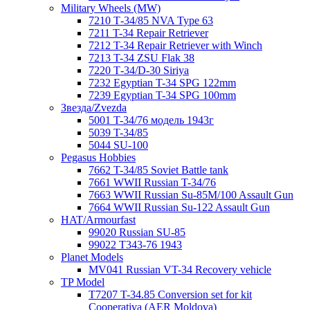
Military Wheels (MW)
7210 Т-34/85 NVA Type 63
7211 T-34 Repair Retriever
7212 T-34 Repair Retriever with Winch
7213 T-34 ZSU Flak 38
7220 Т-34/D-30 Siriya
7232 Egyptian T-34 SPG 122mm
7239 Egyptian T-34 SPG 100mm
Звезда/Zvezda
5001 T-34/76 модель 1943г
5039 T-34/85
5044 SU-100
Pegasus Hobbies
7662 T-34/85 Soviet Battle tank
7661 WWII Russian T-34/76
7663 WWII Russian Su-85M/100 Assault Gun
7664 WWII Russian Su-122 Assault Gun
HAT/Armourfast
99020 Russian SU-85
99022 T343-76 1943
Planet Models
MV041 Russian VT-34 Recovery vehicle
TP Model
T7207 T-34.85 Conversion set for kit
Cooperativa (AER Moldova)