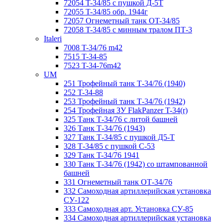
72054 T-34/85 с пушкой Д-5Т
72055 T-34/85 обр. 1944г
72057 Огнеметный танк ОT-34/85
72058 T-34/85 с минным тралом ПТ-3
Italeri
7008 T-34/76 m42
7515 T-34-85
7523 T-34-76m42
UM
251 Трофейный танк Т-34/76 (1940)
252 T-34-88
253 Трофейный танк Т-34/76 (1942)
254 Трофейная ЗУ FlakPanzer T-34(r)
325 Танк Т-34/76 с литой башней
326 Танк Т-34/76 (1943)
327 Танк Т-34/85 с пушкой Д5-Т
328 Т-34/85 с пушкой С-53
329 Танк T-34/76 1941
330 Танк Т-34/76 (1942) со штампованной
башней
331 Огнеметный танк ОТ-34/76
332 Самоходная артиллерийская установка
СУ-122
333 Самоходная арт. Установка СУ-85
334 Самоходная артиллерийская установка