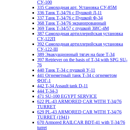
СУ-100
335 Самоходная арт. Установка СУ-85М
336 Танк Т-34/76 с Пушкой Л-11
337 Танк Т-34/76 с Пушкой Ф-34
368 Танк Т-34/76 экранированный
369 Танк Т-34/57 с пушкой ЗИС-4М
387 Самоходная артиллерийская установка
СУ-122П
392 Самоходная артиллерийская установка
СУ-122-III
389 Эвакуационный тягач на базе Т-34
397 Retriever on the basis of T-34 with SPG SU-
76
440 Танк Т-34 с пушкой У-11
441 Огнеметный танк Т-34 с огнеметом
ФОГ-1
442 T-34 Assault tank D-11
444 T-34-3
471 SU-100 EGYPT SERVICE
622 PL-43 ARMORED CAR WITH T-34/76
TURRET
629 PL-43 ARMORED CAR WITH T-34/76
TURRET (1941)
670 Armored RAILCAR BDT-41 with T-34/76
turret