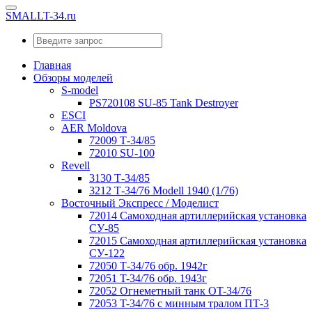
SMALLT-34.ru
Главная
Обзоры моделей
S-model
PS720108 SU-85 Tank Destroyer
ESCI
AER Moldova
72009 Т-34/85
72010 SU-100
Revell
3130 Т-34/85
3212 Т-34/76 Modell 1940 (1/76)
Восточный Экспресс / Моделист
72014 Самоходная артиллерийская установка
СУ-85
72015 Самоходная артиллерийская установка
СУ-122
72050 Т-34/76 обр. 1942г
72051 T-34/76 обр. 1943г
72052 Огнеметный танк OT-34/76
72053 T-34/76 с минным тралом ПТ-3