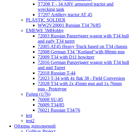
T7208 T - 34 ARV armoured tractor and
wrecking tank
T7297 Artillery tractor AT 45
PLASTIC SOLDER
WW2V20001 Russian T34 76/85
EMEWE 5MHobby
72003 Russian Panzerjager wagon with T34 hull
and early T34 turret
72005 AT45 Heavy Truck based on T34 chassis
72008 German T34 "Kurland"with 88mm gun
72009 T34 with D11 howitzer
72016 German Panzerjager wagon with T34 hull
and mid Turret
72018 Russian T-44
72023 T-34 with 4x flak 38 - Field Conversion
72028 T34 with 2x 45mm gun and 1x 76mm
gun - Prototype
Fujimi (1/76)
76008 SU-85
76009 T34/85
76021 Russian T34/76
test
test2
Обзоры дополнений
Golikov Project