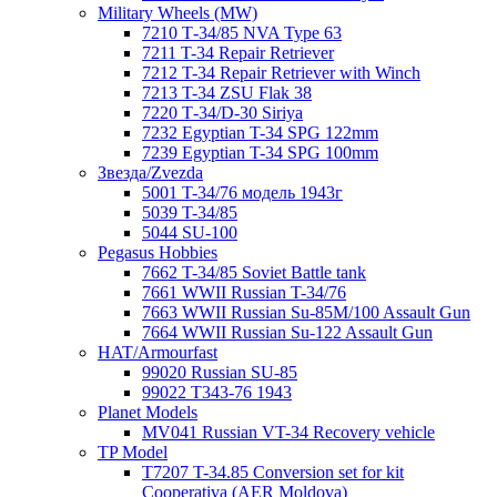
Military Wheels (MW)
7210 Т-34/85 NVA Type 63
7211 T-34 Repair Retriever
7212 T-34 Repair Retriever with Winch
7213 T-34 ZSU Flak 38
7220 Т-34/D-30 Siriya
7232 Egyptian T-34 SPG 122mm
7239 Egyptian T-34 SPG 100mm
Звезда/Zvezda
5001 T-34/76 модель 1943г
5039 T-34/85
5044 SU-100
Pegasus Hobbies
7662 T-34/85 Soviet Battle tank
7661 WWII Russian T-34/76
7663 WWII Russian Su-85M/100 Assault Gun
7664 WWII Russian Su-122 Assault Gun
HAT/Armourfast
99020 Russian SU-85
99022 T343-76 1943
Planet Models
MV041 Russian VT-34 Recovery vehicle
TP Model
T7207 T-34.85 Conversion set for kit
Cooperativa (AER Moldova)